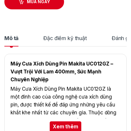
MUA NGAY
Mô tả
Đặc điểm kỹ thuật
Đánh gi
Máy Cưa Xích Dùng Pin Makita UC012GZ –
Vượt Trội Với Lam 400mm, Sức Mạnh
Chuyên Nghiệp
Máy Cưa Xích Dùng Pin Makita UC012GZ là
một đỉnh cao của công nghệ cưa xích dùng
pin, được thiết kế để đáp ứng những yêu cầu
khắt khe nhất từ các chuyên gia. Thuộc dòng
XGT 40Vmax, UC012GZ tự hào với lam dài
Xem thêm
400mm, mang lại khả năng cắt mạnh mẽ và