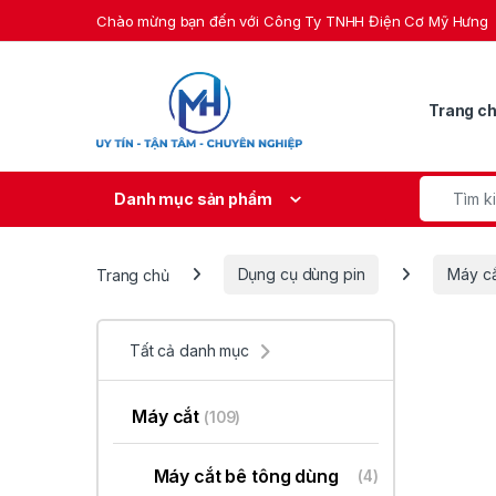
Skip to navigation
Skip to content
Chào mừng bạn đến với Công Ty TNHH Điện Cơ Mỹ Hưng
Trang c
Search fo
Danh mục sản phẩm
Trang chủ
Dụng cụ dùng pin
Máy c
Tất cả danh mục
Máy cắt
(109)
Máy cắt bê tông dùng
(4)