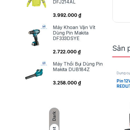
DFJ214AL
3.992.000
₫
Máy Khoan Vặn Vít
Dùng Pin Makita
DF333DSYE
Sản 
2.722.000
₫
Máy Thổi Bụi Dùng Pin
Makita DUB184Z
Dụng cụ
Phụ kiện
Pin 12
3.258.000
₫
REDLI
Má
ASIA 
mỹ
só
cá
Dark
Về
du