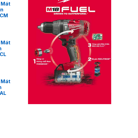
 Mát
in
4CM
 Mát
n
4CL
 Mát
n
4AL