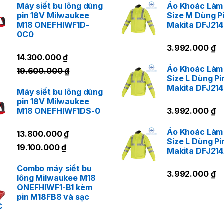
LIÊN HỆ NGAY
Máy siết bu lông dùng
Áo Khoác Làm
pin 18V Milwaukee
Size M Dùng P
M18 ONEFHIWF1D-
Makita DFJ21
0C0
3.992.000
₫
14.300.000
₫
Áo Khoác Làm
19.600.000
₫
Size L Dùng Pi
Makita DFJ21
Máy siết bu lông dùng
pin 18V Milwaukee
M18 ONEFHIWF1DS-0
3.992.000
₫
Áo Khoác Làm
13.800.000
₫
Size L Dùng Pi
19.100.000
₫
Makita DFJ21
Combo máy siết bu
3.992.000
₫
lông Milwaukee M18
ONEFHIWF1-B1 kèm
pin M18FB8 và sạc
C