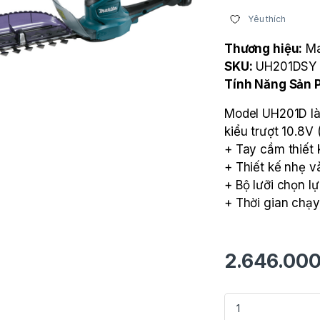
Yêu thích
Thương hiệu:
Ma
SKU:
UH201DSY
Tính Năng Sản
Model UH201D là
kiểu trượt 10.8V 
+ Tay cầm thiết 
+ Thiết kế nhẹ 
+ Bộ lưỡi chọn 
+ Thời gian chạy 
2.646.00
Máy cắt tỉa hàng r