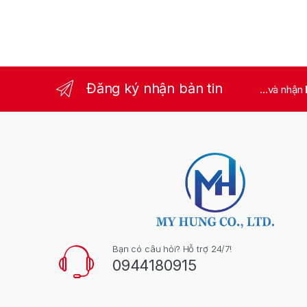
Đăng ký nhận bản tin
...và nhận
Bạn có câu hỏi? Hỗ trợ 24/7!
0944180915