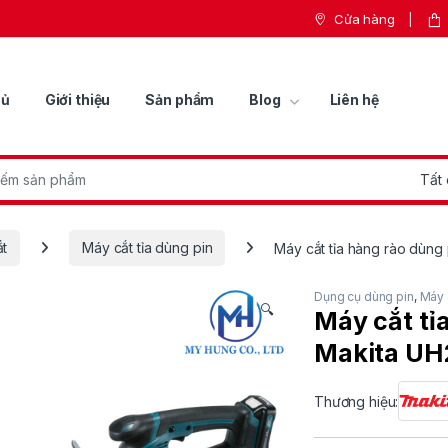
Cửa hàng
hủ
Giới thiệu
Sản phẩm
Blog
Liên hệ
r:
ắt
Máy cắt tỉa dùng pin
Máy cắt tỉa hàng rào dùn
Dụng cụ dùng pin
,
Máy 
🔍
Máy cắt tỉ
Makita U
Thương hiệu: