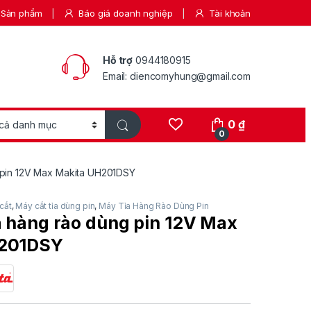
Sản phẩm
Báo giá doanh nghiệp
Tài khoản
Hỗ trợ
0944180915
Email: diencomyhung@gmail.com
0
₫
0
g pin 12V Max Makita UH201DSY
cắt
,
Máy cắt tỉa dùng pin
,
Máy Tỉa Hàng Rào Dùng Pin
a hàng rào dùng pin 12V Max
H201DSY