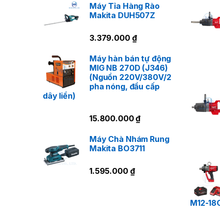
Máy Tỉa Hàng Rào
Makita DUH507Z
3.379.000
₫
Máy hàn bán tự động
MIG NB 270D (J346)
(Nguồn 220V/380V/2
pha nóng, đầu cấp
dây liền)
15.800.000
₫
Máy Chà Nhám Rung
Makita BO3711
1.595.000
₫
M12-18