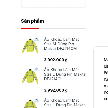
Sản phẩm
Áo Khoác Làm Mát
Size M Dùng Pin
Makita DFJ214CM
3.992.000
₫
Ma
lơ
Áo Khoác Làm Mát
Ba
Size L Dùng Pin Makita
DFJ214CL
nă
ma
3.992.000
₫
ho
an
Áo Khoác Làm Mát
Size L Dùng Pin Makita