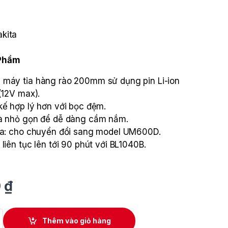
kita
 Phẩm
 máy tỉa hàng rào 200mm sử dụng pin Li-ion
(12V max).
kế hợp lý hơn với bọc đệm.
và nhỏ gọn để dễ dàng cầm nắm.
lựa: cho chuyển đổi sang model UM600D.
liên tục lên tới 90 phút với BL1040B.
0
₫
ào dùng pin 12V Max Makita UH201DSY quantity
Thêm vào giỏ hàng