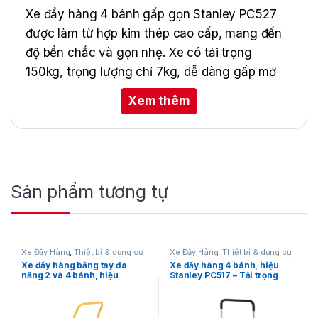
Xe đẩy hàng 4 bánh gấp gọn Stanley PC527
được làm từ hợp kim thép cao cấp, mang đến
độ bền chắc và gọn nhẹ. Xe có tải trọng
150kg, trọng lượng chỉ 7kg, dễ dàng gấp mở
trong vài giây, tiện lợi khi sử dụng và bảo quản.
Xem thêm
Trang bị bánh xe cao su mềm giúp di chuyển
êm ái, không gây trầy xước sàn. Với thiết kế
nhỏ gọn, kích thước xếp gọn chỉ
725x470x230mm, PC527 là lựa chọn lý tưởng
cho kho, xưởng hay gia đình.
Sản phẩm tương tự
Xe Đẩy Hàng
,
Thiết bị & dụng cụ
Xe Đẩy Hàng
,
Thiết bị & dụng cụ
đo
đo
Xe đẩy hàng bằng tay đa
Xe đẩy hàng 4 bánh, hiệu
năng 2 và 4 bánh, hiệu
Stanley PC517 – Tải trọng
Stanley MT519
120kg