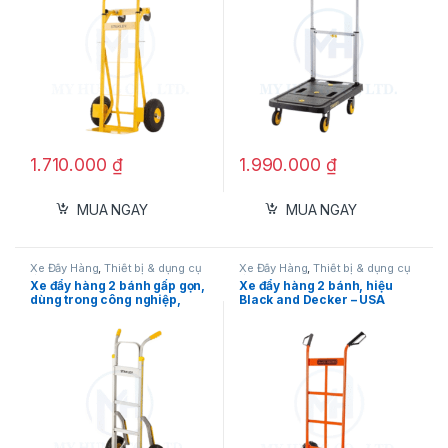
1.710.000
₫
1.990.000
₫
MUA NGAY
MUA NGAY
Xe đẩy hàng 4 bánh gấp gọn, hiệu Stanley
PC527
Xe Đẩy Hàng
,
Thiết bị & dụng cụ
Xe Đẩy Hàng
,
Thiết bị & dụng cụ
đo
đo
Xe đẩy hàng 2 bánh gấp gọn,
Xe đẩy hàng 2 bánh, hiệu
dùng trong công nghiệp,
Black and Decker – USA
Mục lục
Stanley HT514
H301
Chất liệu khung sườn
Kích thước đế chở hàng
Bánh xe di chuyển
Thiết kế gấp gọn
Thông số kỹ thuật xe đẩy hàng đa năng