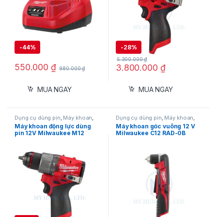
cho thợ thi công, thợ nội thất và các công trình
xây dựng cần một thiết bị vặn vít pin mạnh mẽ,
chính xác và ổn định.
-
44%
-
28%
5.300.000
₫
550.000
₫
3.800.000
₫
980.000
₫
MUA NGAY
MUA NGAY
Dụng cụ dùng pin
,
Máy khoan
,
Dụng cụ dùng pin
,
Máy khoan
,
Máy khoan bê tông
,
Máy khoan
Máy khoan góc
,
Máy Khoan Pin
Máy khoan động lực dùng
Máy khoan góc vuông 12 V
bê tông dùng pin 12V
,
Máy khoan
Milwaukee
,
Milwaukee
pin 12V Milwaukee M12
Milwaukee C12 RAD-0B
động lực
,
Máy khoan dùng pin
12V
,
Milwaukee
FPD2-0X (Thân Máy)
(Thân máy)
Ưu Điểm Nổi Bật