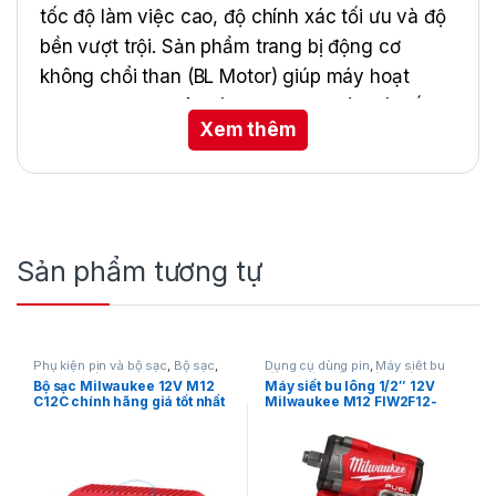
tốc độ làm việc cao, độ chính xác tối ưu và độ
bền vượt trội. Sản phẩm trang bị động cơ
không chổi than (BL Motor) giúp máy hoạt
động mạnh mẽ, êm ái, giảm hao mòn và tiết
Xem thêm
kiệm năng lượng.
Với tốc độ quay lên đến 2.500 vòng/phút,
DFS251Z cho phép bắt vít nhanh, đều lực và ổn
định trên nhiều vật liệu khác nhau như thép
nhẹ, tấm thạch cao, gỗ và kim loại. Thiết kế
Sản phẩm tương tự
công thái học, nhỏ gọn, tay cầm bọc cao su
chống trượt giúp người dùng thao tác linh hoạt
và thoải mái trong suốt quá trình làm việc.
Phụ kiện pin và bộ sạc
,
Bộ sạc
,
Dụng cụ dùng pin
,
Máy siết bu
Dụng cụ dùng pin
,
Milwaukee
lông
,
Máy siết bu lông dùng pin
Công nghệ XPT (Extreme Protection
Bộ sạc Milwaukee 12V M12
Máy siết bu lông 1/2″ 12V
12V
,
Milwaukee
C12C chính hãng giá tốt nhất
Milwaukee M12 FIW2F12-
Technology) bảo vệ máy khỏi bụi và nước,
0X0 (Stubby)
giúp DFS251Z hoạt động bền bỉ trong các môi
trường khắc nghiệt. Đây là lựa chọn lý tưởng