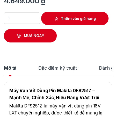
4.649.000
₫
Máy Vặn Vít Cuộn Dùng Pin Makita DFS251Z quantity
Thêm vào giỏ hàng
MUA NGAY
Mô tả
Đặc điểm kỹ thuật
Đánh gi
Máy Vặn Vít Dùng Pin Makita DFS251Z –
Mạnh Mẽ, Chính Xác, Hiệu Năng Vượt Trội
Makita DFS251Z là máy vặn vít dùng pin 18V
LXT chuyên nghiệp, được thiết kế để mang lại