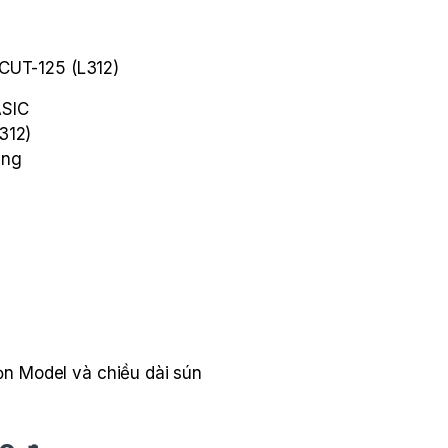
CUT-125 (L312)
SIC
312)
áng
M
.
n Model và chiều dài sún