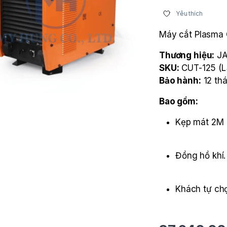
Yêu thích
Máy cắt Plasma 
Thương hiệu:
JA
SKU:
CUT-125 (L
Bảo hành:
12 th
Bao gồm:
Kẹp mát 2
Đồng hồ khí
Khách tự chọ