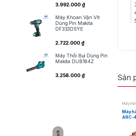
3.992.000
₫
Máy Khoan Vặn Vít
Dùng Pin Makita
DF333DSYE
2.722.000
₫
M
Máy Thổi Bụi Dùng Pin
v
Makita DUB184Z
3.258.000
₫
Sản 
Kh
ch
đầ
Máy hà
kh
Máy hà
và
ARC-4
Jasic
Dark