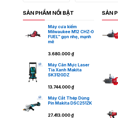
SẢN PHẨM NỔI BẬT
SẢN P
Máy cưa kiếm
Milwaukee M12 CHZ-0
H
FUEL™ gọn nhẹ, mạnh
mẽ
3.680.000
₫
Máy Cân Mực Laser
Tia Xanh Makita
SK312GDZ
13.744.000
₫
Máy Cắt Thép Dùng
Pin Makita DSC251ZK
L
2
27.413.000
₫