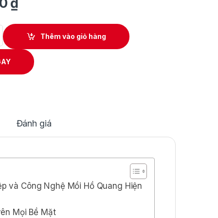
00
₫
-125 (L312) 380V - Có chế độ 2T/4T và Pilot quantity
Thêm vào giỏ hàng
GAY
Đánh giá
ệp và Công Nghệ Mồi Hồ Quang Hiện
yên Mọi Bề Mặt