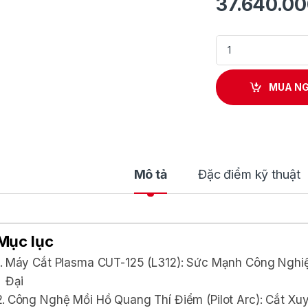
37.640.0
Máy cắt Plasma CUT
MUA N
Mô tả
Đặc điểm kỹ thuật
Mục lục
Máy Cắt Plasma CUT-125 (L312): Sức Mạnh Công Nghi
Đại
Công Nghệ Mồi Hồ Quang Thí Điểm (Pilot Arc): Cắt Xu