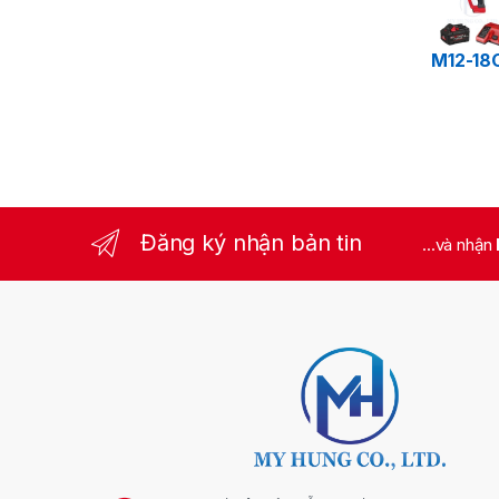
M12-18
Đăng ký nhận bản tin
...và nhận
T