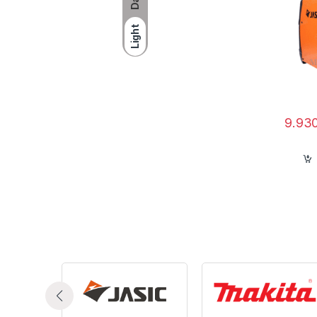
Light
9.93
C
X
Đâ
qu