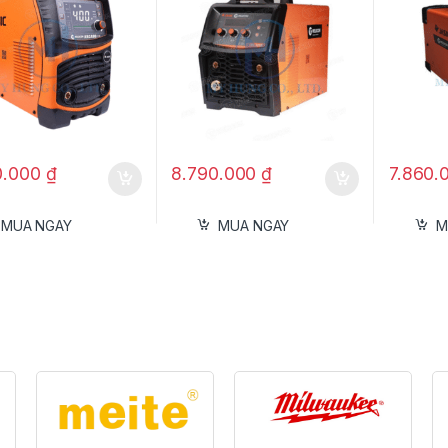
0.000
₫
8.790.000
₫
7.860.
MUA NGAY
MUA NGAY
M
ông Nghệ Mồi Hồ Quang Thí Điểm 
uyên Mọi Bề Mặt
y là một trong những tính năng đột phá và đắt giá nhấ
ang không cần chạm (Pilot Arc) mang lại những lợi ích vư
Cắt trên bề mặt khó:
Dễ dàng bắt đầu đường cắt trên cá
hoặc các bề mặt không bằng phẳng mà không cần phải 