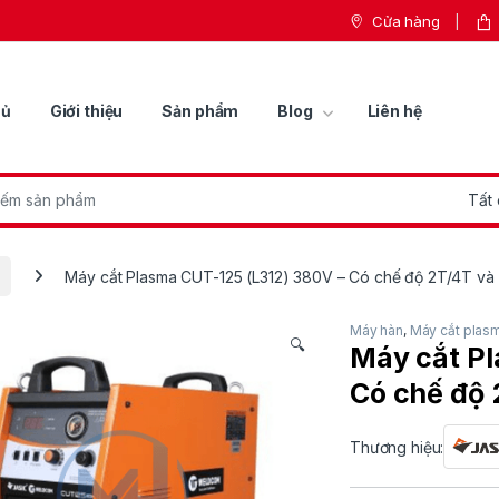
Cửa hàng
hủ
Giới thiệu
Sản phẩm
Blog
Liên hệ
r:
Máy cắt Plasma CUT-125 (L312) 380V – Có chế độ 2T/4T và P
Máy hàn
,
Máy cắt plas
🔍
Máy cắt Pl
Có chế độ 
Thương hiệu: