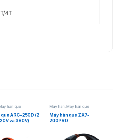
2T/4T
 Sức Mạnh Công Nghiệp
 Đại
ệp đòi hỏi sự kết hợp giữa sức mạnh, độ
UT-125 (L312)
chính là giải pháp hàng
ất, chiếc máy này không chỉ mang lại
Máy hàn que
Máy hàn
,
Máy hàn que
ng thông minh giúp tối ưu hóa hiệu suất
 que ARC-250D (2
Máy hàn que ZX7-
20V và 380V)
200PRO