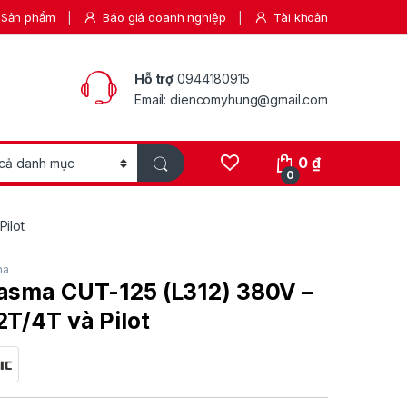
Sản phẩm
Báo giá doanh nghiệp
Tài khoản
Hỗ trợ
0944180915
Email: diencomyhung@gmail.com
0
₫
0
ilot
ma
asma CUT-125 (L312) 380V –
2T/4T và Pilot