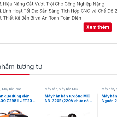
Hiệu Năng Cắt Vượt Trội Cho Công Nghiệp Nặng
Linh Hoạt Tối Đa: Sẵn Sàng Tích Hợp CNC và Chế Độ 
Thiết Kế Bền Bỉ và An Toàn Toàn Diện
Ứng Dụng Chuyên Dụng Trong Công Nghiệp
Xem thêm
Thông Số Kỹ Thuật Chi Tiết
áy Cắt Plasma CUT-125 (L312):
à Công Nghệ Mồi Hồ Quang Hiện
phẩm tương tự
i các công việc cắt kim loại trong môi trường công nghi
ính xác và công nghệ tiên tiến,
Máy cắt Plasma Jasic C
u. Được thiết kế để đáp ứng những yêu cầu khắt khe nh
n
,
Máy hàn que
Máy hàn
,
Máy hàn MIG
Máy hàn
,
ả năng cắt vượt trội mà còn được trang bị những tính nă
n que dùng điện
Máy hàn bán tự động MIG
Máy hàn
 nâng cao chất lượng sản phẩm.
00 Z298 II JET20 –
NB-220E (220V chức năng
Nguồn 2
hàn Mig 15kg & 5kg/hàn
que