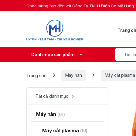
Skip to navigation
Skip to content
Chào mừng bạn đến với Công Ty TNHH Điện Cơ Mỹ Hưng
Trang c
Search fo
Danh mục sản phẩm
Trang chủ
Máy hàn
Máy cắt plasma
Tất cả danh mục
Máy hàn
(61)
Máy cắt plasma
(10)