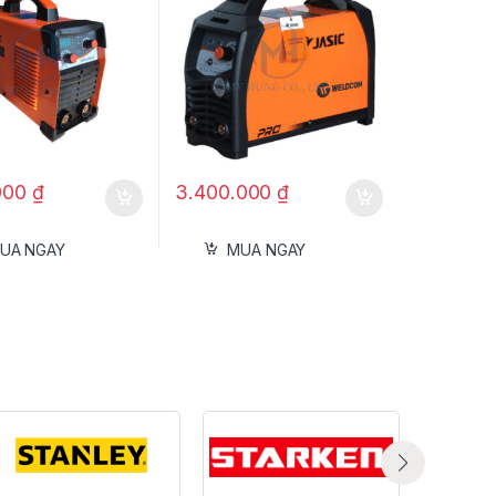
000
₫
3.400.000
₫
UA NGAY
MUA NGAY
(Pilot Arc): Cắt
t của CUT-125 (L312). Công nghệ mồi hồ
ợt trội:
c vật liệu bị rỉ sét, có lớp sơn phủ,
tiếp xúc trực tiếp.