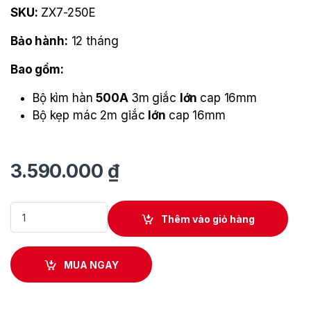
SKU:
ZX7-250E
Bảo hành:
12 tháng
Bao gồm:
Bộ kìm hàn
500A
3m giắc
lớn
cap 16mm
Bộ kẹp mác 2m giắc
lớn
cap 16mm
3.590.000
₫
Máy hàn que ZX7-250E quantity
Thêm vào giỏ hàng
MUA NGAY