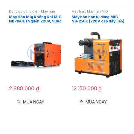
sẵn sàng đáp ứng những yêu cầu hàn khắt khe
nhất.
Dụng cụ dùng điện
,
Máy hàn
,
Máy hàn
,
Máy hàn MIG
Máy hàn MIG
Máy Hàn Mig Không Khí MIG
Máy hàn bán tự động MIG
NB-160E (Nguồn 220V, Súng
NB-250E (220V cấp dây liền)
rời máy).
2.880.000
₫
12.150.000
₫
MUA NGAY
MUA NGAY
Hiệu Suất Vượt Trội – Nền
Tảng Cho Mọi Công Trình