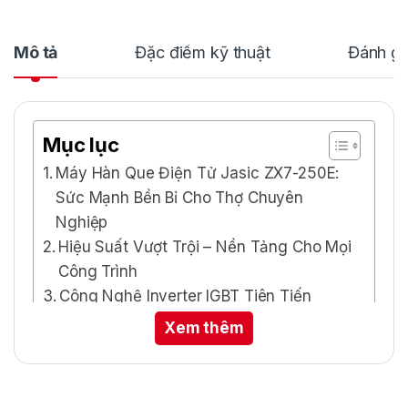
Mô tả
Đặc điểm kỹ thuật
Đánh gi
Mục lục
Máy Hàn Que Điện Tử Jasic ZX7-250E:
Sức Mạnh Bền Bỉ Cho Thợ Chuyên
Nghiệp
Hiệu Suất Vượt Trội – Nền Tảng Cho Mọi
Công Trình
Công Nghệ Inverter IGBT Tiên Tiến
Thiết Kế Bền Bỉ, Tối Ưu Cho Người Dùng
Xem thêm
Chuyên Nghiệp
Ứng Dụng Đa Dạng Trong Công Nghiệp
và Xây Dựng