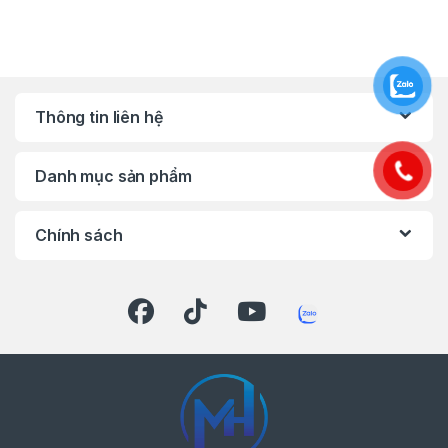
Chức năng dừng tự động khi tháo: Giúp
tránh rơi hoặc mất bu lông.
Đèn LED chiếu sáng kép: Tăng khả năng
quan sát trong môi trường tối.
Thông tin liên hệ
Thiết kế nhỏ gọn, cân bằng tốt: Dễ thao
tác trong không gian hẹp.
Danh mục sản phẩm
Tương thích hệ pin 18V LXT: Dùng chung
pin với các thiết bị Makita khác.
Chính sách
Thông Số Kỹ Thuật
Thông số
Giá trị
Điện áp pin
18V Li-ion (hệ LXT)
Loại động cơ
Không chổi than (BL
Motor)