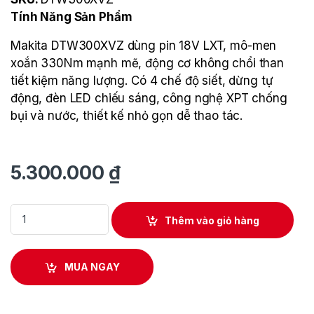
Tính Năng Sản Phẩm
Makita DTW300XVZ dùng pin 18V LXT, mô-men
xoắn 330Nm mạnh mẽ, động cơ không chổi than
tiết kiệm năng lượng. Có 4 chế độ siết, dừng tự
động, đèn LED chiếu sáng, công nghệ XPT chống
bụi và nước, thiết kế nhỏ gọn dễ thao tác.
5.300.000
₫
Máy Siết Bu Lông Dùng Pin Makita DTW300XVZ quantity
Thêm vào giỏ hàng
MUA NGAY