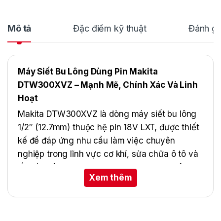
Mô tả
Đặc điểm kỹ thuật
Đánh gi
Máy Siết Bu Lông Dùng Pin Makita
DTW300XVZ – Mạnh Mẽ, Chính Xác Và Linh
Hoạt
Makita DTW300XVZ là dòng máy siết bu lông
1/2″ (12.7mm) thuộc hệ pin 18V LXT, được thiết
kế để đáp ứng nhu cầu làm việc chuyên
nghiệp trong lĩnh vực cơ khí, sửa chữa ô tô và
lắp ráp công nghiệp. Trang bị động cơ không
Xem thêm
chổi than (BL Motor) giúp máy vận hành mạnh
mẽ, tiết kiệm năng lượng và tăng tuổi thọ. Với
lực siết tối đa 330 Nm, máy có thể xử lý hiệu
quả nhiều loại bu lông, từ cỡ nhỏ đến trung