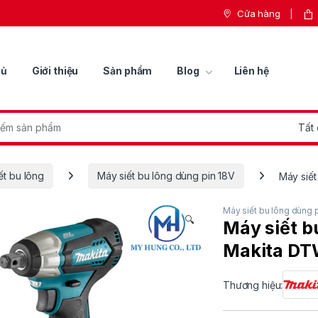
Cửa hàng
hủ
Giới thiệu
Sản phẩm
Blog
Liên hệ
r:
ết bu lông
Máy siết bu lông dùng pin 18V
Máy siế
Máy siết bu lông dùng p
🔍
Máy siết b
Makita DT
Thương hiệu: