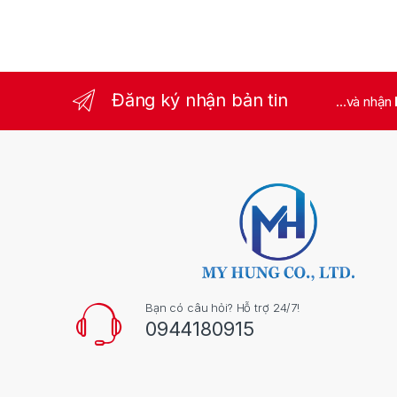
Đăng ký nhận bản tin
...và nhận
Bạn có câu hỏi? Hỗ trợ 24/7!
0944180915