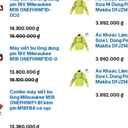
pin 18V Milwaukee
Size M Dùng P
M18 ONEFHIWF1D-
Makita DFJ21
0C0
3.992.000
₫
14.300.000
₫
Áo Khoác Làm
19.600.000
₫
Size L Dùng Pi
Makita DFJ21
Máy siết bu lông dùng
pin 18V Milwaukee
M18 ONEFHIWF1DS-0
3.992.000
₫
Áo Khoác Làm
13.800.000
₫
Size L Dùng Pi
19.100.000
₫
Makita DFJ21
Combo máy siết bu
3.992.000
₫
lông Milwaukee M18
ONEFHIWF1-B1 kèm
pin M18FB8 và sạc
C
13.360.000
₫