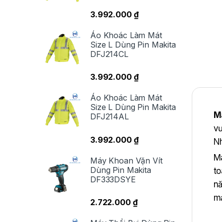
3.992.000
₫
Áo Khoác Làm Mát
Size L Dùng Pin Makita
DFJ214CL
3.992.000
₫
Áo Khoác Làm Mát
Size L Dùng Pin Makita
M
DFJ214AL
vư
3.992.000
₫
Nh
M
Máy Khoan Vặn Vít
Dùng Pin Makita
to
DF333DSYE
nă
mạ
2.722.000
₫
vư