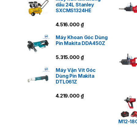
dầu 24L Stanley
SXCMS1324HE
4.516.000
₫
Máy Khoan Góc Dùng
Pin Makita DDA450Z
5.315.000
₫
Máy Vặn Vít Góc
Dùng Pin Makita
DTL061Z
4.219.000
₫
M12-18