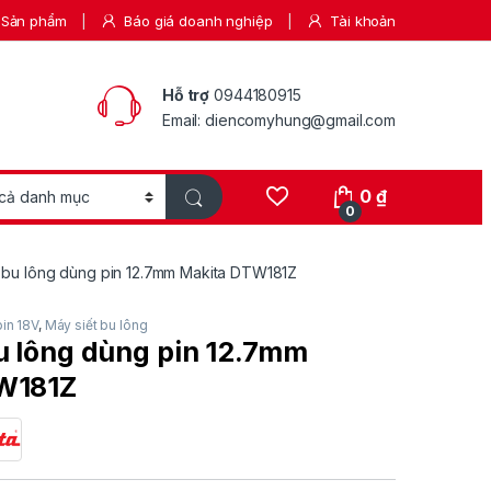
Sản phẩm
Báo giá doanh nghiệp
Tài khoản
Hỗ trợ
0944180915
Email: diencomyhung@gmail.com
0
₫
0
t bu lông dùng pin 12.7mm Makita DTW181Z
in 18V
,
Máy siết bu lông
u lông dùng pin 12.7mm
W181Z