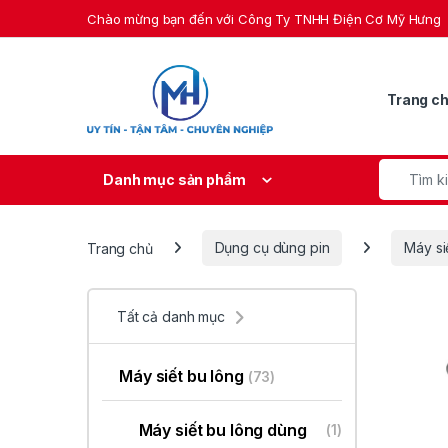
Skip to navigation
Skip to content
Chào mừng bạn đến với Công Ty TNHH Điện Cơ Mỹ Hưng
Trang c
Search fo
Danh mục sản phẩm
Trang chủ
Dụng cụ dùng pin
Máy si
Tất cả danh mục
Máy siết bu lông
(73)
Máy siết bu lông dùng
(1)