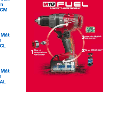
in
4CM
 Mát
n
4CL
 Mát
n
4AL