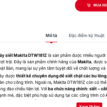
MUA N
Mô tả
Đặc điểm kỹ thuật
áy siết Makita DTW181Z
là sản phẩm được nhiều người ti
ợt trội. Đây là sản phẩm chính hãng của
Makita
, được s
ật Bản, mang lại sự yên tâm tuyệt đối về chất lượng và 
áy được
thiết kế chuyên dụng để siết chặt các bu lông
àn cho công trình. Ngoài ra, Makita DTW181Z còn có th
ng đảo chiều tiện lợi. Với
ba chức năng chính: siết – cắ
nh mẽ, đặc biệt phù hợp sử dụng tại các công trình có 
ợt sông, hay cao ốc… giúp người dùng thao tác nhanh, 
Xem thêm