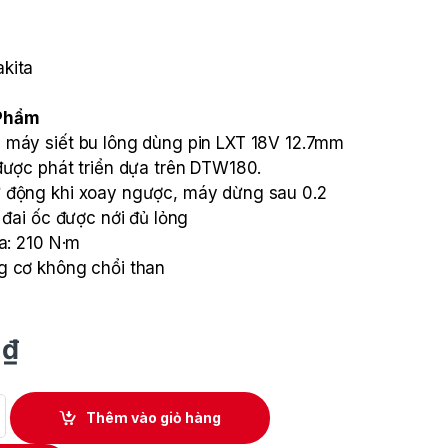
kita
 Phẩm
 máy siết bu lông dùng pin LXT 18V 12.7mm
được phát triển dựa trên DTW180.
 động khi xoay ngược, máy dừng sau 0.2
 đai ốc được nới đủ lỏng
đa: 210 N·m
g cơ không chổi than
0
₫
ùng pin 12.7mm Makita DTW181Z quantity
Thêm vào giỏ hàng