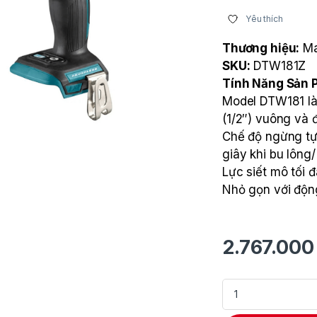
Yêu thích
Thương hiệu:
Ma
SKU:
DTW181Z
Tính Năng Sản
Model DTW181 là
(1/2″) vuông và 
Chế độ ngừng tự
giây khi bu lông/
Lực siết mô tối 
Nhỏ gọn với độn
2.767.00
Máy siết bu lông d