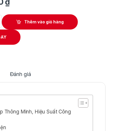
00
₫
g MIG NB 270D (J346) (Nguồn 220V/380V/2 pha nóng, đầu cấp dây
Thêm vào giỏ hàng
GAY
Đánh giá
p Thông Minh, Hiệu Suất Công
iện