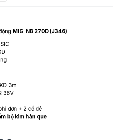
 động
MIG NB 270D (J346)
SIC
0D
áng
4KD 3m
2 36V
.
phi đơn + 2 cổ dê
ồm bộ kìm hàn que