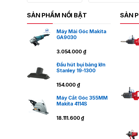
C
SẢN PHẨM NỔI BẬT
SẢN P
Ng
cầ
Máy Mài Góc Makita
GA9030
gi
3.054.000
₫
Đầu hút bụi bảng lớn
Stanley 19-1300
K
154.000
₫
T
Máy Cắt Góc 355MM
Makita 4114S
18.111.600
₫