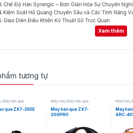
Chế Độ Hàn Synergic – Đơn Giản Hóa Sự Chuyên Ngh
Kiểm Soát Hồ Quang Chuyên Sâu và Các Tính Năng Vư
Giao Diện Điều Khiển Kỹ Thuật Số Trực Quan
Xem thêm
áy Hàn Bán Tự Động MIG NB 270
hông Minh, Hiệu Suất Công Ngh
i với các xưởng sản xuất, đội thi công di động hay các 
iếc máy hàn có thể thích ứng với mọi nguồn điện tại côn
phẩm tương tự
i.
Máy hàn bán tự động Jasic MIG NB 270D (J346)
chín
ữa sức mạnh công nghiệp, khả năng vận hành trên đa đi
n
,
Máy hàn que
Máy hàn
,
Máy hàn que
Máy hàn
,
àn que ZX7-250E
Máy hàn que ZX7-
Máy hàn
200PRO
ARC-400
Jasic