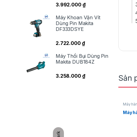
3.992.000
₫
Máy Khoan Vặn Vít
Dùng Pin Makita
DF333DSYE
M
2.722.000
₫
T
Máy Thổi Bụi Dùng Pin
Makita DUB184Z
Đố
ch
3.258.000
₫
Sản 
đố
gi
Máy hà
Máy h
Dark