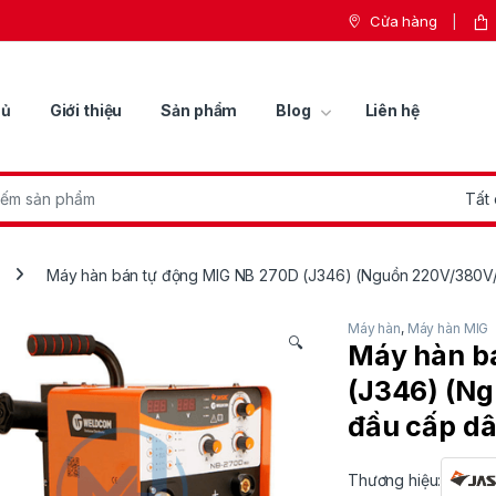
Cửa hàng
hủ
Giới thiệu
Sản phẩm
Blog
Liên hệ
r:
Máy hàn bán tự động MIG NB 270D (J346) (Nguồn 220V/380V/2
Máy hàn
,
Máy hàn MIG
🔍
Máy hàn b
(J346) (N
đầu cấp dâ
Thương hiệu: