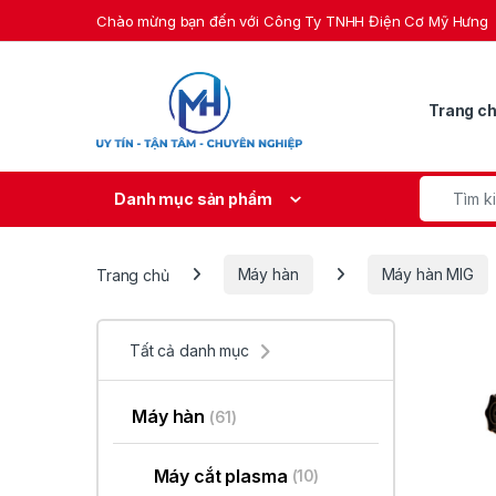
Skip to navigation
Skip to content
Chào mừng bạn đến với Công Ty TNHH Điện Cơ Mỹ Hưng
Trang c
Search fo
Danh mục sản phẩm
Trang chủ
Máy hàn
Máy hàn MIG
Tất cả danh mục
Máy hàn
(61)
Máy cắt plasma
(10)