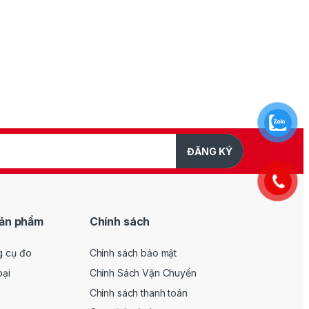
 tiên tiến, tần số 40KHz, giúp máy hàn
ố Trực Quan
ĐĂNG KÝ
ản phẩm
Chính sách
mát.
g cụ đo
Chính sách bảo mật
ồ CO2.
oại
Chính Sách Vận Chuyển
Chính sách thanh toán
hỉ là một máy hàn, mà là một hệ thống