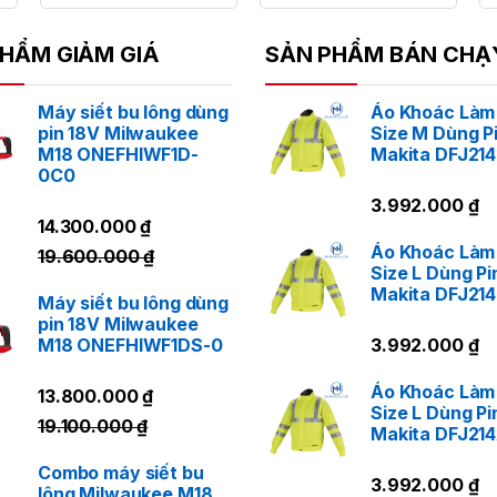
hế Độ Hàn Synergic – Đơn Giản
HẨM GIẢM GIÁ
SẢN PHẨM BÁN CHẠ
oài chế độ hàn thủ công, MIG NB 270D được trang bị c
n chọn loại vật liệu và đường kính dây, máy sẽ tự động t
Máy siết bu lông dùng
Áo Khoác Làm
pin 18V Milwaukee
Size M Dùng P
úp:
M18 ONEFHIWF1D-
Makita DFJ21
Người thợ mới:
Dễ dàng tạo ra mối hàn chất lượng ca
0C0
chỉnh.
3.992.000
₫
14.300.000
₫
Thợ chuyên nghiệp:
Tiết kiệm đáng kể thời gian cài đ
Áo Khoác Làm
19.600.000
₫
Size L Dùng Pi
iểm Soát Hồ Quang Chuyên Sâu 
Makita DFJ21
Máy siết bu lông dùng
rội
pin 18V Milwaukee
M18 ONEFHIWF1DS-0
3.992.000
₫
Điều chỉnh cuộn kháng (Inductance):
Cho phép người 
Áo Khoác Làm
13.800.000
₫
nó “mềm” hơn để giảm bắn tóe hoặc “cứng” hơn để tăng
Size L Dùng Pi
19.100.000
₫
Makita DFJ21
liệu.
Chế độ 2T/4T:
Chế độ 4T lý tưởng cho các đường hàn 
Combo máy siết bu
3.992.000
₫
lông Milwaukee M18