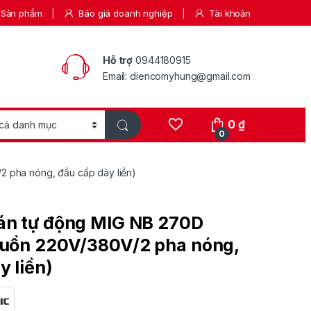
Sản phẩm
Báo giá doanh nghiệp
Tài khoản
Hỗ trợ
0944180915
Email: diencomyhung@gmail.com
0
₫
0
 pha nóng, đầu cấp dây liền)
án tự động MIG NB 270D
guồn 220V/380V/2 pha nóng,
y liền)