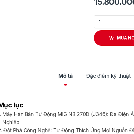
15.800.0
Máy hàn bán tự độn
MUA N
Mô tả
Đặc điểm kỹ thuật
Mục lục
Máy Hàn Bán Tự Động MIG NB 270D (J346): Đa Điện Á
Nghiệp
Đột Phá Công Nghệ: Tự Động Thích Ứng Mọi Nguồn Đ