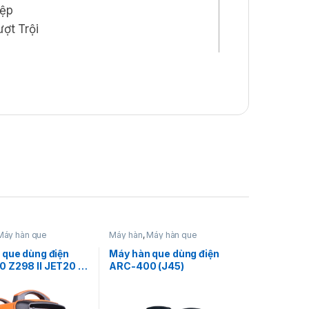
iệp
ợt Trội
D (J346): Đa Điện Áp
iệp
công ty kết cấu thép, việc sở hữu một
g trường là một lợi thế cạnh tranh tuyệt
h là giải pháp công nghệ cao, kết hợp
ện áp và các chế độ hàn thông minh.
Máy hàn que
Máy hàn
,
Máy hàn que
 que dùng điện
Máy hàn que dùng điện
 Z298 II JET20 –
ARC-400 (J45)