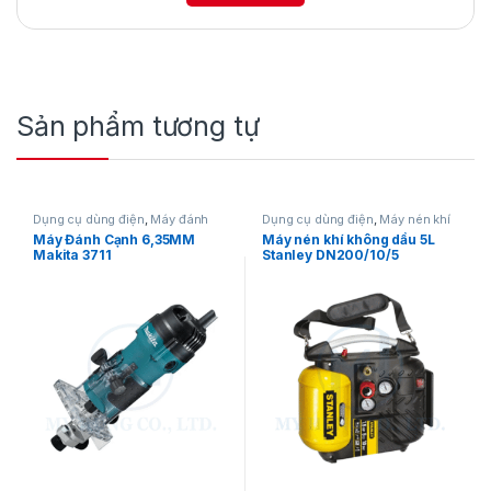
Sản phẩm tương tự
Dụng cụ dùng điện
,
Máy đánh
Dụng cụ dùng điện
,
Máy nén khí
cạnh
Máy Đánh Cạnh 6,35MM
Máy nén khí không dầu 5L
Makita 3711
Stanley DN200/10/5
Máy hỗ trợ tốt cho các nhu cầu mài và đánh
bóng bề mặt khi lắp thêm đá mài hoặc bàn
chải sắt, giúp mài sắc lại các dụng cụ như
cuốc, xẻng và xử lý bề mặt vật liệu hiệu quả.
Ngoài ra, máy có thể cắt kim loại, gạch, đá khi
lắp lưỡi cắt kim cương, hỗ trợ tạo rãnh hoặc
khoét lỗ trong thi công công trình. Nhờ công
suất mạnh mẽ, máy cũng giúp làm sạch bề