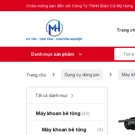
Skip to navigation
Skip to content
Chào mừng bạn đến với Công Ty TNHH Điện Cơ Mỹ Hưng
Trang c
Search fo
Danh mục sản phẩm
Trang chủ
Dụng cụ dùng pin
Máy k
Tất cả danh mục
Máy khoan bê tông
(42)
Máy khoan bê tông
(4)