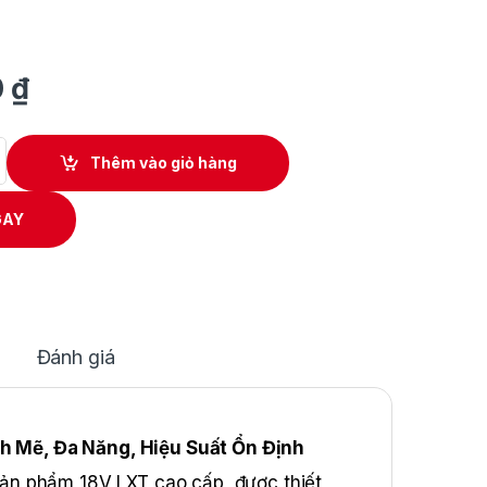
0
₫
 Dùng Pin Makita DHR202SYE quantity
Thêm vào giỏ hàng
GAY
Đánh giá
 Mẽ, Đa Năng, Hiệu Suất Ổn Định
ản phẩm 18V LXT cao cấp, được thiết