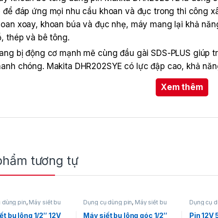
 để đáp ứng mọi nhu cầu khoan và đục trong thi công x
oan xoay, khoan búa và đục nhẹ, máy mang lại khả năng x
, thép và bê tông.
ang bị động cơ mạnh mẽ cùng đầu gài SDS-PLUS giúp tr
hanh chóng. Makita DHR202SYE có lực đập cao, khả nă
o hiệu suất tối ưu cho các công việc lắp đặt, sửa chữa 
Xem thêm
m pin Li-ion 18V và sạc nhanh, giúp người dùng sẵn sàn
phẩm tương tự
 dùng pin
,
Máy siết bu
Dụng cụ dùng pin
,
Máy siết bu
Dụng cụ d
y siết bu lông dùng pin
lông
,
Máy siết bu lông dùng pin
Phụ kiện p
waukee
12V
,
Milwaukee
ết bu lông 1/2″ 12V
Máy siết bu lông góc 1/2″
Pin 12V