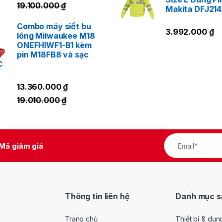
19.100.000
₫
Makita DFJ21
Combo máy siết bu
3.992.000
₫
lông Milwaukee M18
ONEFHIWF1-B1 kèm
pin M18FB8 và sạc
C
13.360.000
₫
19.010.000
₫
Mã giảm giá
Thông tin liên hệ
Danh mục s
Trang chủ
Thiết bị & dụn