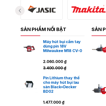
má
ti
ch
ti
SẢN PHẨM NỔI BẬT
SẢN P
Máy hút bụi cầm tay
dùng pin 18V
Milwaukee M18 CV-0
2.060.000
₫
3.400.000
₫
Pin Lithium thay thế
cho máy hút bụi lau
sàn Black+Decker
BD02
1.477.000
₫