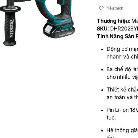
Yêu thích
Thương hiệu
: M
SKU:
DHR202SY
Tính Năng Sản
Động cơ mạn
nhanh và chí
Ba chế độ là
cho nhiều vật
Thiết kế chắ
an toàn và t
Pin Li-ion 18
tục.
Hệ thống giả