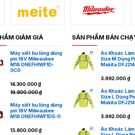
y khoan, máy cắt, máy mài và máy cưa. Toàn bộ sản p
ến của Nhật Bản, đảm bảo độ bền, độ chính xác và hiệu s
ính sách bảo hành uy tín, Makita luôn là lựa chọn hàng
êu dùng trên toàn cầu.
HẨM GIẢM GIÁ
SẢN PHẨM BÁN CHẠ
LIÊN HỆ NGAY
Máy siết bu lông dùng
Áo Khoác Làm
pin 18V Milwaukee
Size M Dùng P
M18 ONEFHIWF1D-
Makita DFJ21
0C0
3.992.000
₫
14.300.000
₫
Áo Khoác Làm
19.600.000
₫
Size L Dùng Pi
Makita DFJ21
Máy siết bu lông dùng
pin 18V Milwaukee
M18 ONEFHIWF1DS-0
3.992.000
₫
Áo Khoác Làm
13.800.000
₫
Size L Dùng Pi