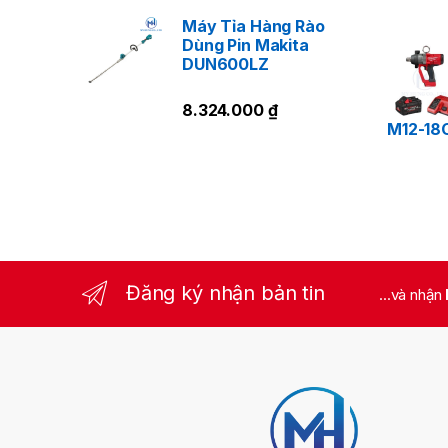
Máy Tỉa Hàng Rào
Dùng Pin Makita
DUN600LZ
8.324.000
₫
M12-18
Đăng ký nhận bản tin
...và nhận