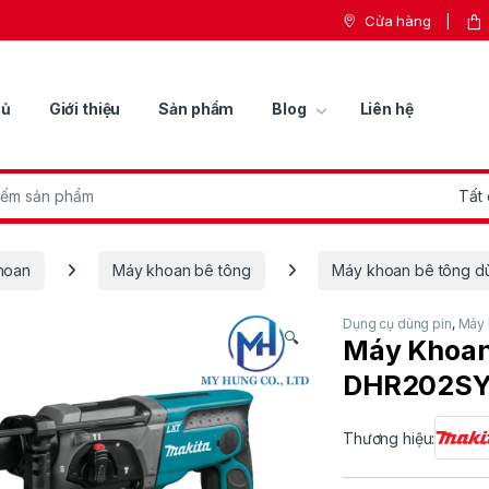
Cửa hàng
hủ
Giới thiệu
Sản phẩm
Blog
Liên hệ
r:
hoan
Máy khoan bê tông
Máy khoan bê tông dù
Dụng cụ dùng pin
,
Máy 
🔍
Máy Khoan
DHR202S
Thương hiệu: