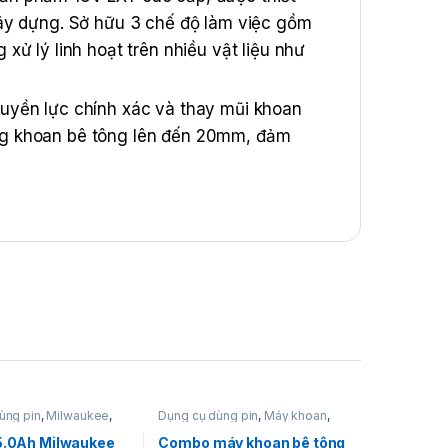
ây dựng. Sở hữu 3 chế độ làm việc gồm
ử lý linh hoạt trên nhiều vật liệu như
uyền lực chính xác và thay mũi khoan
ng khoan bê tông lên đến 20mm, đảm
và thi công dân dụng. Bộ sản phẩm đi
g làm việc ngay khi mở hộp.
ùng pin
,
Milwaukee
,
Dụng cụ dùng pin
,
Máy khoan
,
in và bộ sạc
,
Pin
Máy khoan bê tông
,
Máy khoan
bê tông dùng pin 12V
,
 5.0Ah Milwaukee
Combo máy khoan bê tông