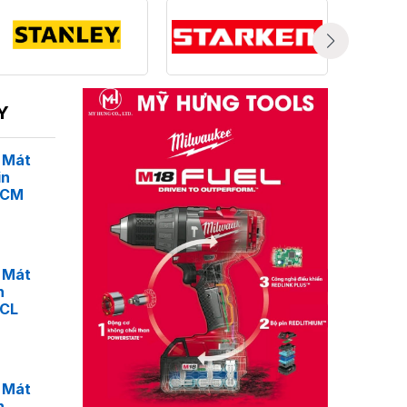
hẩm được sản xuất theo công nghệ tiên
uất vượt trội. Với tiêu chuẩn châu Âu và
 đầu cho thợ chuyên nghiệp và người
Y
 Mát
in
4CM
 Mát
n
4CL
 Mát
n