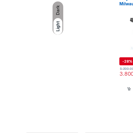
Milwa
Dark
0X0 (S
Ư
Light
-
28%
5.300.0
3.80
Ứ
Ma
gạ
dâ
T
Ma