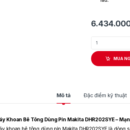
lâu.
6.434.00
Máy Khoan Bê Tông
MUA N
Mô tả
Đặc điểm kỹ thuật
áy Khoan Bê Tông Dùng Pin Makita DHR202SYE – Mạnh
y khoan bê tông dùng pin Makita DHR202SYE là dòng s