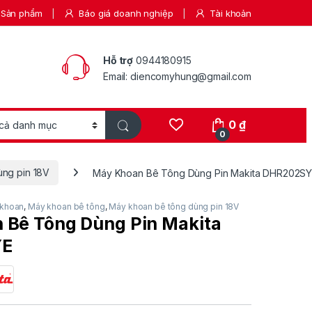
Sản phẩm
Báo giá doanh nghiệp
Tài khoản
Hỗ trợ
0944180915
Email: diencomyhung@gmail.com
0
₫
0
ng pin 18V
Máy Khoan Bê Tông Dùng Pin Makita DHR202S
khoan
,
Máy khoan bê tông
,
Máy khoan bê tông dùng pin 18V
 Bê Tông Dùng Pin Makita
YE