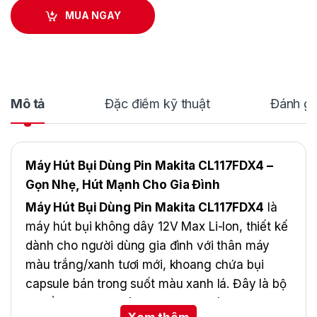
MUA NGAY
Mô tả
Đặc điểm kỹ thuật
Đánh gi
Máy Hút Bụi Dùng Pin Makita CL117FDX4 –
Gọn Nhẹ, Hút Mạnh Cho Gia Đình
Máy Hút Bụi Dùng Pin Makita CL117FDX4
là
máy hút bụi không dây 12V Max Li-Ion, thiết kế
dành cho người dùng gia đình với thân máy
màu trắng/xanh tươi mới, khoang chứa bụi
capsule bán trong suốt màu xanh lá. Đây là bộ
kit đầy đủ với pin tích hợp 2.0Ah và sạc