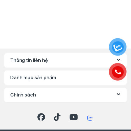
khe, ống nối, bộ lọc hiệu suất cao, tăng
tính linh hoạt cho mọi bề mặt.
Ứng Dụng Thực Tế
Gia đình & DIY: Hút bụi thảm, sàn gỗ, lông
thú cưng nhanh chóng mà không mệt mỏi.
Văn phòng & ô tô: Làm sạch khe bàn, ghế
xe hơi hiệu quả, dễ mang theo.
Thông tin liên hệ
Công trường nhỏ: Dọn mảnh vụn gỗ, kim
loại tại chỗ, linh hoạt ở không gian hẹp.
Danh mục sản phẩm
Thông Số Kỹ Thuật
Chính sách
Model: CL117FDX4 (Kit đầy đủ)
Pin: 12V Max Li-Ion 2.0Ah tích hợp
Dung tích bụi: 650 mL
Thời gian sử dụng: Turbo: 10 phút / Hi: 18
phút / Lo: 55 phút