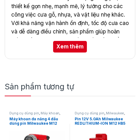
thiết kế gọn nhẹ, mạnh mẽ, lý tưởng cho các
công việc cưa gỗ, nhựa, và vật liệu nhẹ khác.
Với khả năng vận hành ổn định, tốc độ cưa cao
và dễ dàng điều chỉnh, sản phẩm giúp hoàn
thành công việc nhanh chóng mà không cần
Xem thêm
dây điện rườm rà.
Sản phẩm tương tự
Dụng cụ dùng pin
,
Máy khoan
,
Dụng cụ dùng pin
,
Milwaukee
,
Máy khoan đa năng
,
Máy khoan
Phụ kiện pin và bộ sạc
,
Pin
Máy khoan đa năng 4 đầu
Pin 12V 5.0Ah Milwaukee
dùng pin 12V
,
Milwaukee
dùng pin Milwaukee M12
REDLITHIUM-ION M12 HB5
FDDXKIT-0X
ASIA chính hãng