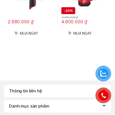
các góc cắt khác nhau.
-
20%
Ứng Dụng Thực Tế
6.000.000
₫
2.680.000
₫
4.800.000
₫
Xây dựng & nội thất: Cưa gỗ, nhựa, vật liệu
nhẹ.
MUA NGAY
MUA NGAY
DIY & gia dụng: Hoàn thiện dự án cá nhân,
sửa chữa nhanh chóng.
Xưởng sản xuất & bảo trì: Cắt vật liệu trong
công nghiệp nhẹ.
Thông Số Kỹ Thuật
Model: Makita DJV185Z
Điện áp: Dùng pin Makita (tương thích với
Thông tin liên hệ
các dòng pin Li-ion)
Tốc độ không tải: 0 – 3,000 vòng/phút
Danh mục sản phẩm
Chiều dài hành trình lưỡi: 26 mm