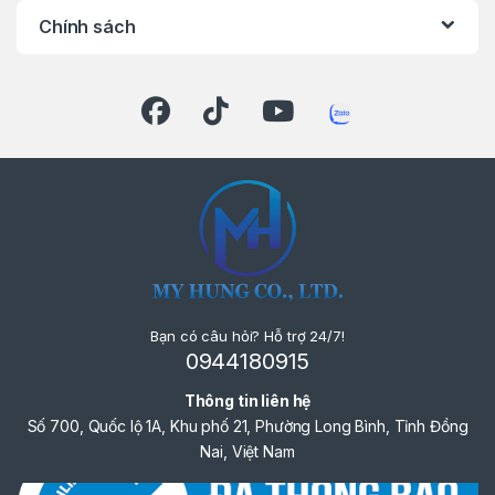
Trọng lượng: khoảng 2.0 kg (chưa kèm pin)
Chính sách
Trang bị: Đèn LED, thay lưỡi nhanh, đế cắt
điều chỉnh góc 0°–45°
LIÊN HỆ NGAY
Bạn có câu hỏi? Hỗ trợ 24/7!
0944180915
Thông tin liên hệ
Số 700, Quốc lộ 1A, Khu phố 21, Phường Long Bình, Tỉnh Đồng
Nai, Việt Nam