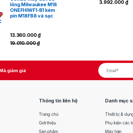
3.992.000
₫
lông Milwaukee M18
ONEFHIWF1-B1 kèm
pin M18FB8 và sạc
C
13.360.000
₫
19.010.000
₫
Mã giảm giá
Thông tin liên hệ
Danh mục s
Trang chủ
Thiết bị & dụn
Giới thiệu
Phụ kiện các l
Sản phẩm
Máy hàn