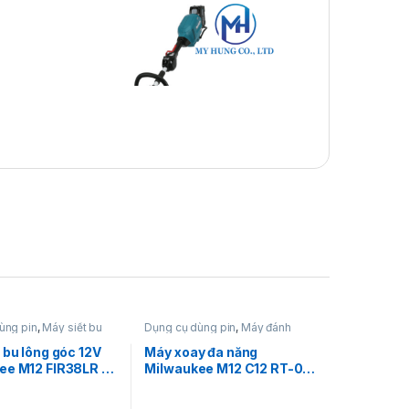
ùng pin
,
Máy siết bu
Dụng cụ dùng pin
,
Máy đánh
siết bu lông dùng pin
bóng
,
Máy mài
,
Máy mài dùng
aukee
pin 12V
,
Máy mài thẳng
,
 bu lông góc 12V
Máy xoay đa năng
13 x 12″) w/ Nylon cutting head: 1,958
Milwaukee
ee M12 FIR38LR –
Milwaukee M12 C12 RT-0 –
hệ FUEL™
Cắt, mài, đánh bóng