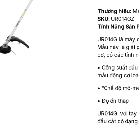
Thương hiệu:
Ma
SKU:
UR014GZ
Tính Năng Sản
UR014G là máy c
Mẫu này là giải
cơ, có các tính n
• Công suất đầu
mẫu động cơ loạ
• “Chế độ mô-me
• Độ ồn thấp
UR014G: với tay
đầu cắt cỏ dạng