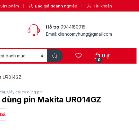
Sản phẩm
Báo giá doanh nghiệp
Tài khoản
Hỗ trợ
0944180915
Email: diencomyhung@gmail.com
0
₫
0
ta UR014GZ
cắt
,
Máy cắt cỏ dùng pin
ỏ dùng pin Makita UR014GZ