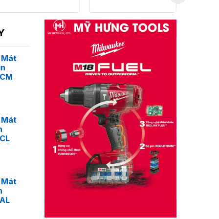
Y
 Mát
in
4CM
 Mát
n
4CL
 Mát
n
4AL