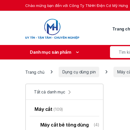
Skip to navigation
Skip to content
Chào mừng bạn đến với Công Ty TNHH Điện Cơ Mỹ Hưng
Trang c
Search fo
Danh mục sản phẩm
Trang chủ
Dụng cụ dùng pin
Máy c
Tất cả danh mục
Máy cắt
(109)
Máy cắt bê tông dùng
(4)