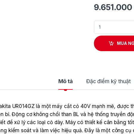
9.651.000
Máy cắt cỏ dùng pi
MUA N
Mô tả
Đặc điểm kỹ thuật
kita UR014GZ là một máy cắt cỏ 40V mạnh mẽ, được thi
n bỉ. Động cơ không chổi than BL và hệ thống truyền đ
iết để xử lý các loại cỏ dày. Máy có thiết kế cân bằng t
ng kiểm soát và làm việc hiệu quả. Đây là một công cụ