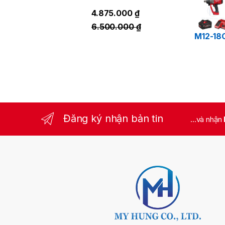
4.875.000
₫
6.500.000
₫
M12-18
Đăng ký nhận bản tin
...và nhận