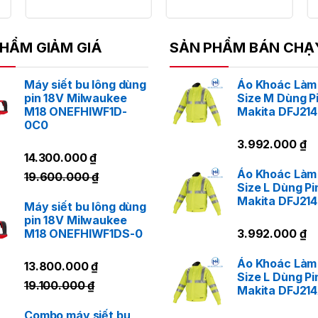
HẨM GIẢM GIÁ
SẢN PHẨM BÁN CHẠ
Máy siết bu lông dùng
Áo Khoác Làm
pin 18V Milwaukee
Size M Dùng P
M18 ONEFHIWF1D-
Makita DFJ21
0C0
3.992.000
₫
14.300.000
₫
Áo Khoác Làm
19.600.000
₫
Size L Dùng Pi
Makita DFJ21
Máy siết bu lông dùng
pin 18V Milwaukee
M18 ONEFHIWF1DS-0
3.992.000
₫
Áo Khoác Làm
13.800.000
₫
Size L Dùng Pi
19.100.000
₫
Makita DFJ21
Combo máy siết bu