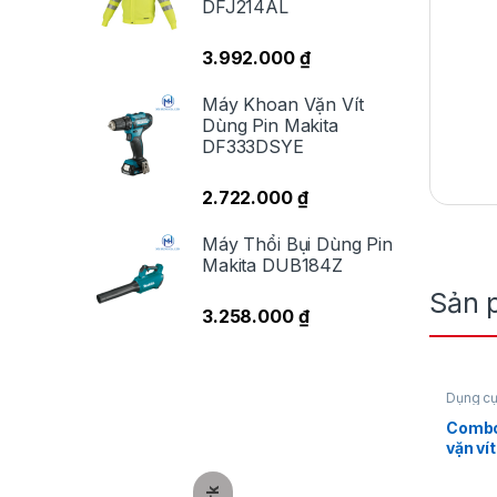
DFJ214AL
3.992.000
₫
Máy Khoan Vặn Vít
Dùng Pin Makita
DF333DSYE
độ
2.722.000
₫
Máy Thổi Bụi Dùng Pin
Makita DUB184Z
Sản 
3.258.000
₫
Dụng cụ
Máy vặn
Milwau
Combo
K
vặn ví
+ 1 Pi
M12