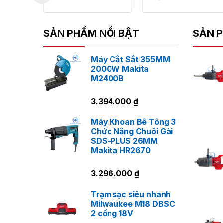
SẢN PHẨM NỔI BẬT
SẢN P
Máy Cắt Sắt 355MM
2000W Makita
M2400B
3.394.000
₫
Máy Khoan Bê Tông 3
Chức Năng Chuôi Gài
SDS-PLUS 26MM
Makita HR2670
3.296.000
₫
Trạm sạc siêu nhanh
Milwaukee M18 DBSC
2 cổng 18V