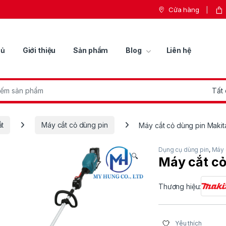
Cửa hàng
hủ
Giới thiệu
Sản phẩm
Blog
Liên hệ
r:
ắt
Máy cắt cỏ dùng pin
Máy cắt cỏ dùng pin Maki
Dụng cụ dùng pin
,
Máy 
🔍
Máy cắt c
Thương hiệu:
Yêu thích