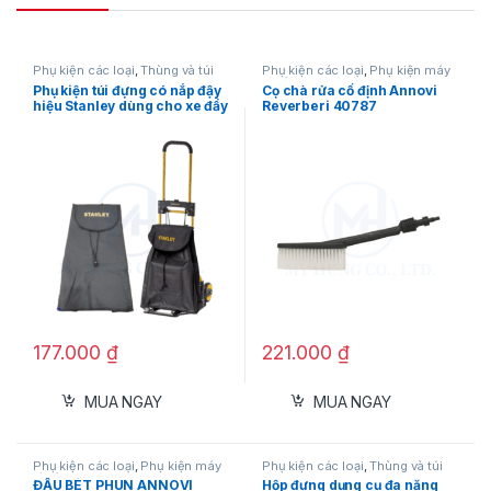
dụng AR 4K TWIN FLOW, mang lại sự tiện lợi
và hiệu quả vượt trội trong mọi nhu cầu vệ
Phụ kiện các loại
,
Thùng và túi
Phụ kiện các loại
,
Phụ kiện máy
sinh.
đựng dụng cụ
xịt rửa
Phụ kiện túi đựng có nắp đậy
Cọ chà rửa cố định Annovi
hiệu Stanley dùng cho xe đẩy
Reverberi 40787
tay gấp gọn Stanley, Black
and Decker
177.000
₫
221.000
₫
MUA NGAY
MUA NGAY
Phụ kiện các loại
,
Phụ kiện máy
Phụ kiện các loại
,
Thùng và túi
xịt rửa
đựng dụng cụ
ĐẦU BÉT PHUN ANNOVI
Hộp đựng dụng cụ đa năng