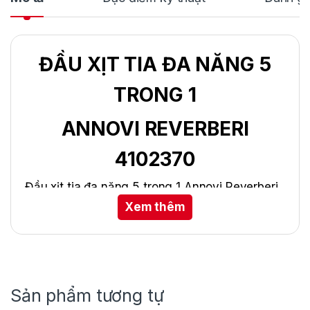
ĐẦU XỊT TIA ĐA NĂNG 5
TRONG 1
ANNOVI REVERBERI
4102370
Đầu xịt tia đa năng 5 trong 1 Annovi Reverberi
4102370 là phụ kiện cao cấp cho máy xịt rửa,
Xem thêm
cho phép tùy chỉnh 5 chế độ phun khác nhau
về kích thước và độ phủ của dòng nước mà
không cần thay đầu phun riêng lẻ.
Đầu xịt tia đa năng 5 trong 1 Annovi Reverberi
Sản phẩm tương tự
4102370 tương thích với máy xịt rửa chuyên