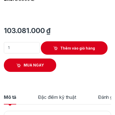
103.081.000
₫
Xe Vận Chuyển Hàng Hóa Dùng Pin Makita DCU604Z quantity
Thêm vào giỏ hàng
MUA NGAY
Mô tả
Đặc điểm kỹ thuật
Đánh gi