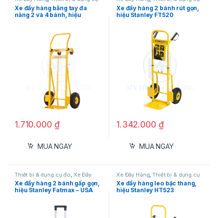
đo
đo
Xe đẩy hàng bằng tay đa
Xe đẩy hàng 2 bánh rút gọn,
năng 2 và 4 bánh, hiệu
hiệu Stanley FT520
Stanley MT519
1.710.000
₫
1.342.000
₫
MUA NGAY
MUA NGAY
So với các model cùng dòng:
Thiết bị & dụng cụ đo
,
Xe Đẩy
Xe Đẩy Hàng
,
Thiết bị & dụng cụ
DCU603
: dạng thùng.
Hàng
đo
Xe đẩy hàng 2 bánh gấp gọn,
Xe đẩy hàng leo bậc thang,
hiệu Stanley Fatmax – USA
hiệu Stanley HT523
DCU604
: dạng khung.
FXWT – 705
DCU605
: dạng thùng đáy phẳng.