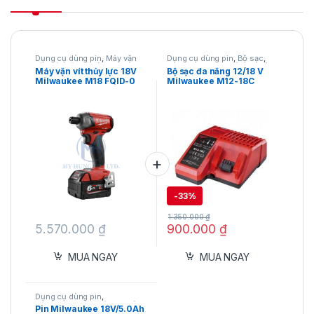
Dụng cụ dùng pin
,
Máy vặn
Dụng cụ dùng pin
,
Bộ sạc
,
vít
,
Máy vặn vít dùng pin 18V
,
Milwaukee
,
Phụ kiện pin và
Máy vặn vít thủy lực 18V
Bộ sạc đa năng 12/18 V
Milwaukee
bộ sạc
Milwaukee M18 FQID-0
Milwaukee M12-18C
chính hãng
-
33%
1.350.000
₫
5.570.000
₫
900.000
₫
MUA NGAY
MUA NGAY
Dụng cụ dùng pin
,
Milwaukee
,
Phụ kiện pin và
Pin Milwaukee 18V/5.0Ah
bộ sạc
,
Pin