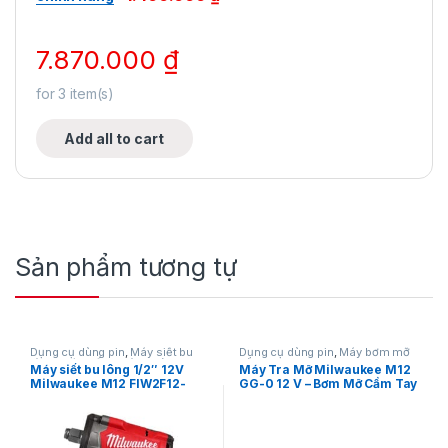
7.870.000
₫
for
3
item(s)
Add all to cart
Sản phẩm tương tự
Dụng cụ dùng pin
,
Máy siết bu
Dụng cụ dùng pin
,
Máy bơm mỡ
lông
,
Máy siết bu lông dùng pin
dùng pin
,
Milwaukee
Máy siết bu lông 1/2″ 12V
Máy Tra Mỡ Milwaukee M12
12V
,
Milwaukee
Milwaukee M12 FIW2F12-
GG-0 12 V – Bơm Mỡ Cầm Tay
0X0 (Stubby)
Chính Hãng