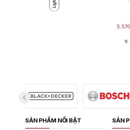
Light
Ứ
5.57
T
SẢN PHẨM NỔI BẬT
SẢN P