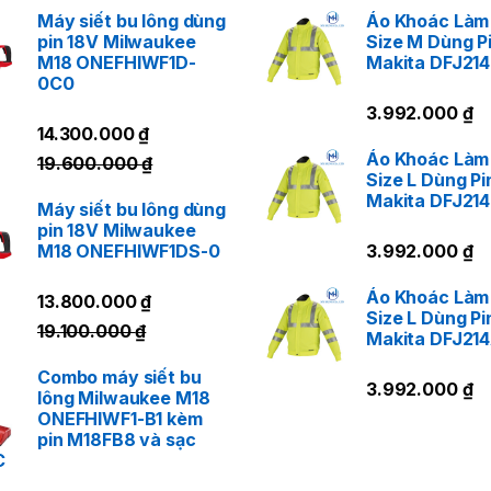
Máy siết bu lông dùng
Áo Khoác Làm
Thiết kế: tay cầm công thái học, thân máy gọn
pin 18V Milwaukee
Size M Dùng P
M18 ONEFHIWF1D-
Makita DFJ21
0C0
u điểm khi chọn UB001GZ
3.992.000
₫
Tăng hiệu suất làm việc nhờ lực thổi mạnh và lưu lượn
14.300.000
₫
Áo Khoác Làm
Dễ thao tác và di chuyển nhờ thiết kế gọn nhẹ, không 
19.600.000
₫
Size L Dùng Pi
Tuổi thọ cao, ít bảo trì nhờ động cơ không chổi than v
Makita DFJ21
Máy siết bu lông dùng
Phù hợp với cả người dùng chuyên nghiệp lẫn bán chu
pin 18V Milwaukee
M18 ONEFHIWF1DS-0
3.992.000
₫
LIÊN HỆ NGAY
Áo Khoác Làm
13.800.000
₫
Size L Dùng Pi
19.100.000
₫
Makita DFJ21
Combo máy siết bu
3.992.000
₫
lông Milwaukee M18
ONEFHIWF1-B1 kèm
pin M18FB8 và sạc
C