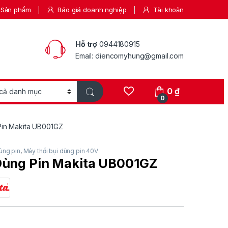
Sản phẩm
Báo giá doanh nghiệp
Tài khoản
Hỗ trợ
0944180915
Email: diencomyhung@gmail.com
0
₫
0
Pin Makita UB001GZ
ùng pin
,
Máy thổi bụi dùng pin 40V
Dùng Pin Makita UB001GZ