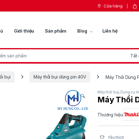
Cửa hàng
hủ
Giới thiệu
Sản phẩm
Blog
Liên hệ
r:
ổi bụi
Máy thổi bụi dùng pin 40V
Máy Thổi Dùng 
Máy thổi bụi
,
Dụng cụ d
🔍
Máy Thổi 
Thương hiệu:
Yêu thích