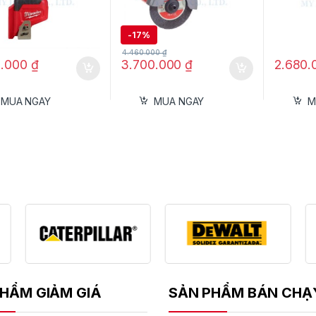
Thiết kế tiện dụng: Tay cầm chắc chắn, ống thổi dài, ph
-
17%
4.460.000
₫
ng dụng
0.000
₫
3.700.000
₫
2.680
Thổi lá cây, bụi rác sân vườn và công viên.
MUA NGAY
MUA NGAY
M
Vệ sinh kho xưởng, nhà máy, công trường.
Làm sạch máy móc, thiết bị, các khu vực hẹp hoặc khó
Hỗ trợ công việc ngoài trời, nơi cần di chuyển linh ho
hông số kỹ thuật cơ bản
Điện áp: 36V hoặc 40V MAX (tùy phiên bản)
Lưu lượng gió: mạnh, hiệu quả cho diện tích lớn
Vận tốc gió: cao, làm sạch nhanh chóng
Trọng lượng: nhẹ, dễ thao tác
HẨM GIẢM GIÁ
SẢN PHẨM BÁN CHẠ
Động cơ: không chổi than (brushless)