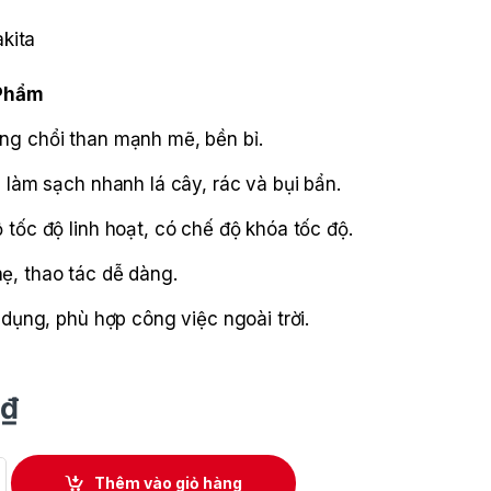
akita
 Phẩm
ng chổi than mạnh mẽ, bền bỉ.
, làm sạch nhanh lá cây, rác và bụi bẩn.
 tốc độ linh hoạt, có chế độ khóa tốc độ.
ẹ, thao tác dễ dàng.
 dụng, phù hợp công việc ngoài trời.
₫
 Makita UB001GZ quantity
Thêm vào giỏ hàng