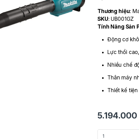
Thương hiệu
: M
SKU
: UB001GZ
Tính Năng Sản
Động cơ khô
Lực thổi cao
Nhiều chế độ
Thân máy nh
Thiết kế tiện
5.194.000
Máy Thổi Dùng Pin