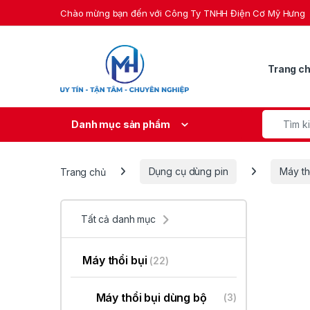
Skip to navigation
Skip to content
Chào mừng bạn đến với Công Ty TNHH Điện Cơ Mỹ Hưng
Trang c
Search fo
Danh mục sản phẩm
Trang chủ
Dụng cụ dùng pin
Máy th
Tất cả danh mục
Máy thổi bụi
(22)
Máy thổi bụi dùng bộ
(3)