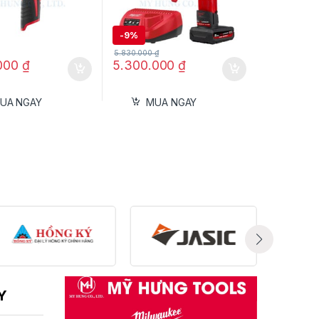
ù hợp với các vị trí khó tiếp cận.
-
9%
5.830.000
₫
.000
₫
5.300.000
₫
UA NGAY
MUA NGAY
 tiếp cận.
ạt mà không phụ thuộc dây điện.
Y