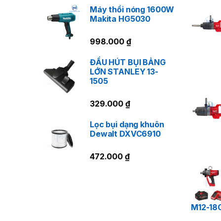
Máy thổi nóng 1600W
Makita HG5030
Ư
998.000
₫
ĐẦU HÚT BỤI BẢNG
LỚN STANLEY 13-
1505
329.000
₫
Lọc bụi dạng khuôn
Dewalt DXVC6910
472.000
₫
M12-18