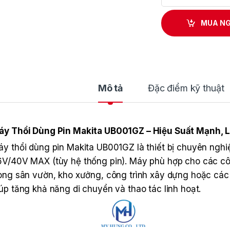
MUA N
Mô tả
Đặc điểm kỹ thuật
áy Thổi Dùng Pin Makita UB001GZ – Hiệu Suất Mạnh, L
y thổi dùng pin Makita UB001GZ là thiết bị chuyên nghiệ
V/40V MAX (tùy hệ thống pin). Máy phù hợp cho các công
ong sân vườn, kho xưởng, công trình xây dựng hoặc các 
úp tăng khả năng di chuyển và thao tác linh hoạt.