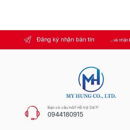
Đăng ký nhận bản tin
...và nhận
Bạn có câu hỏi? Hỗ trợ 24/7!
0944180915