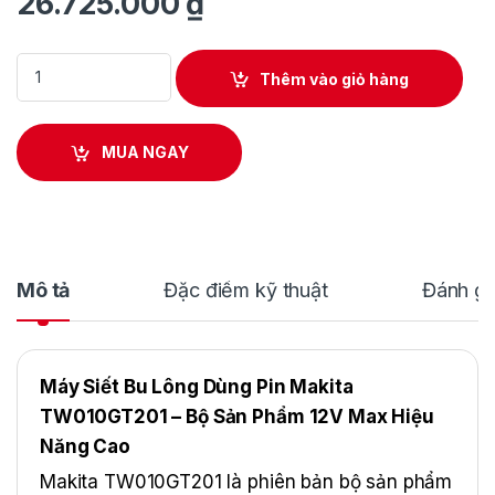
26.725.000
₫
Máy Siết Bu Lông Makita TW010GT201 quantity
Thêm vào giỏ hàng
MUA NGAY
Mô tả
Đặc điểm kỹ thuật
Đánh gi
Máy Siết Bu Lông Dùng Pin Makita
TW010GT201 – Bộ Sản Phẩm 12V Max Hiệu
Năng Cao
Makita TW010GT201 là phiên bản bộ sản phẩm