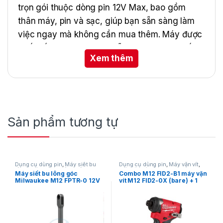
trọn gói thuộc dòng pin 12V Max, bao gồm
thân máy, pin và sạc, giúp bạn sẵn sàng làm
việc ngay mà không cần mua thêm. Máy được
thiết kế gọn nhẹ nhưng vẫn mang lại lực siết
Xem thêm
mạnh mẽ và ổn định, phù hợp cho các công
việc cơ khí nhẹ, bảo dưỡng xe máy, lắp đặt nội
thất hoặc thi công trong không gian hạn chế.
Máy sử dụng mô-tơ không chổi than
(Brushless), giúp nâng cao tuổi thọ, giảm ma
Sản phẩm tương tự
sát và tối ưu hiệu suất. Thiết kế công thái học
giúp thao tác dễ dàng, giảm rung mỏi tay khi
làm việc lâu.
Dụng cụ dùng pin
,
Máy siết bu
Dụng cụ dùng pin
,
Máy vặn vít
,
lông
,
Máy siết bu lông dùng pin
Máy vặn vít dùng pin 12V
,
Máy siết bu lông góc
Combo M12 FID2-B1 máy vặn
12V
,
Milwaukee
Milwaukee
Milwaukee M12 FPTR-0 12V
vít M12 FID2-0X (bare) + 1
– Công nghệ FUEL™ Pass-
Pin M12 4,0 Ah+ sạc M12
Through