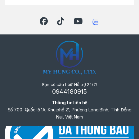
Trọng lượng: khoảng 1,3 kg (tùy pin lắp)
Ứng Dụng Sản Phẩm
Sửa chữa và bảo dưỡng xe máy, ô tô nhỏ
Lắp đặt nội thất, thiết bị cơ khí nhẹ
Thi công DIY, các công việc gia đình và
bán chuyên nghiệp
Thao tác linh hoạt trong không gian hẹp
hoặc khu vực khó tiếp cận
Bạn có câu hỏi? Hỗ trợ 24/7!
Máy giúp tiết kiệm thời gian, thao tác chính
0944180915
xác và hiệu quả ngay cả trong những môi
Thông tin liên hệ
trường làm việc hạn chế.
Số 700, Quốc lộ 1A, Khu phố 21, Phường Long Bình, Tỉnh Đồng
Nai, Việt Nam
Lợi Ích Khi Chọn Makita TW010GT201
Bộ sản phẩm trọn gói, sẵn sàng làm việc