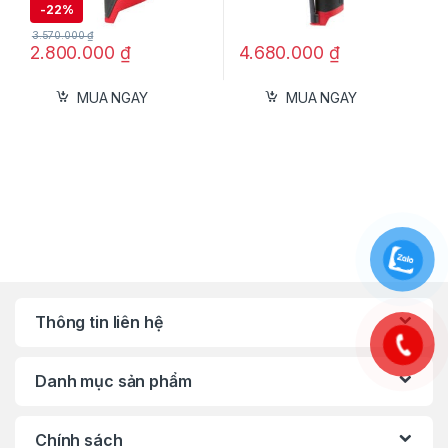
-
22%
trong không gian hẹp
3.570.000
₫
2.800.000
₫
4.680.000
₫
Đèn LED chiếu sáng hỗ trợ làm việc trong
điều kiện thiếu sáng
MUA NGAY
MUA NGAY
Tay cầm bọc cao su chống trượt, thao tác
lâu không mỏi
Thông Số Kỹ Thuật
Mã sản phẩm: TW010GT201
Dòng pin: 12V Max (kèm 2 pin + sạc nhanh)
Loại động cơ: Brushless – Không chổi than
Thông tin liên hệ
Lực siết tối đa: 100 Nm
Tốc độ không tải: 0 – 2,400 vòng/phút
Danh mục sản phẩm
Tốc độ đập: 0 – 3,000 lần/phút
Đầu lắp khẩu: 1/2″ (12,7 mm)
Chính sách