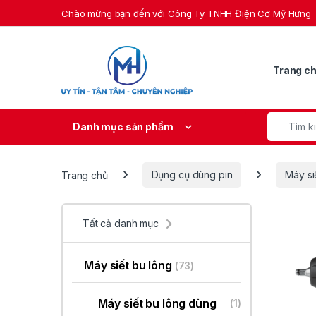
Skip to navigation
Skip to content
Chào mừng bạn đến với Công Ty TNHH Điện Cơ Mỹ Hưng
Trang c
Search fo
Danh mục sản phẩm
Trang chủ
Dụng cụ dùng pin
Máy si
Tất cả danh mục
Máy siết bu lông
(73)
Máy siết bu lông dùng
(1)