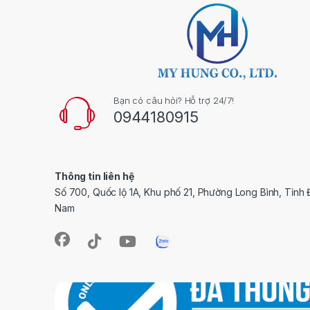
Kh
t
đá
th
Bạn có câu hỏi? Hỗ trợ 24/7!
0944180915
Thông tin liên hệ
Số 700, Quốc lộ 1A, Khu phố 21, Phường Long Bình, Tỉnh 
Nam