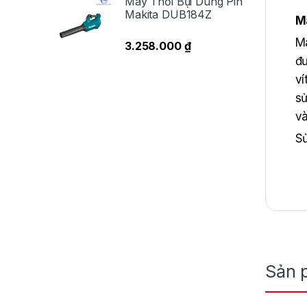
Máy Thổi Bụi Dùng Pin
Makita DUB184Z
M
Má
3.258.000
₫
đư
ví
sử
và
Sử
nă
th
Sản 