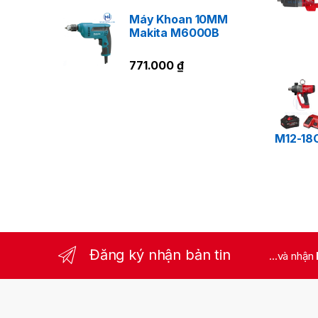
Máy Khoan 10MM
Makita M6000B
Dù
771.000
₫
độ
L
M12-18
TW
Đăng ký nhận bản tin
...và nhận
th
V