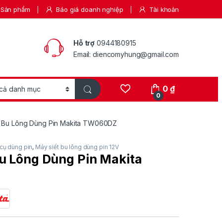
Sản phẩm
Báo giá doanh nghiệp
Tài khoản
Hỗ trợ
0944180915
Email: diencomyhung@gmail.com
0
₫
0
t Bu Lông Dùng Pin Makita TW060DZ
cụ dùng pin
,
Máy siết bu lông dùng pin 12V
u Lông Dùng Pin Makita