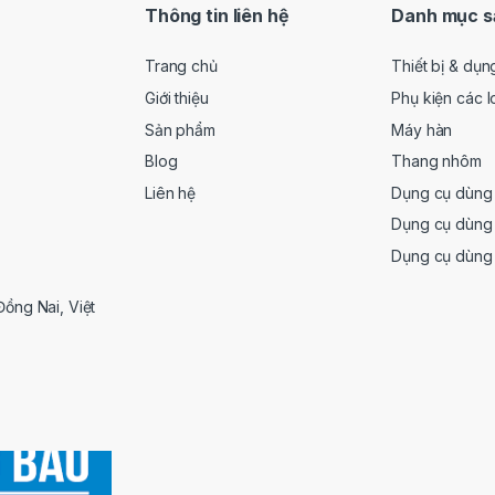
ả năng xử lý tốt các tác vụ siết bu lông cơ bản, độ hoà
Thông tin liên hệ
Danh mục s
ín đã giúp TW060DZ luôn nằm trong nhóm sản phẩm được
Trang chủ
Thiết bị & dụn
ng đầu tư nếu bạn đang tìm kiếm thiết bị hỗ trợ thao tác
Giới thiệu
Phụ kiện các l
ời gian.
Sản phẩm
Máy hàn
LIÊN HỆ NGAY
Blog
Thang nhôm
Liên hệ
Dụng cụ dùng 
Dụng cụ dùng 
Dụng cụ dùng
Đồng Nai, Việt