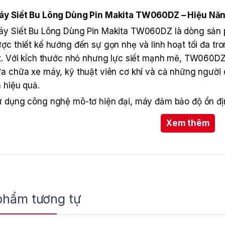
áy Siết Bu Lông Dùng Pin Makita TW060DZ – Hiệu Năn
y Siết Bu Lông Dùng Pin Makita TW060DZ là dòng sản 
ợc thiết kế hướng đến sự gọn nhẹ và linh hoạt tối đa tr
t. Với kích thước nhỏ nhưng lực siết mạnh mẽ, TW060DZ 
a chữa xe máy, kỹ thuật viên cơ khí và cả những người dùn
 hiệu quả.
 dụng công nghệ mô-tơ hiện đại, máy đảm bảo độ ổn địn
ng hoạt động bền bỉ cùng tuổi thọ lâu dài giúp sản phẩm 
Xem thêm
ời gian.
phẩm tương tự