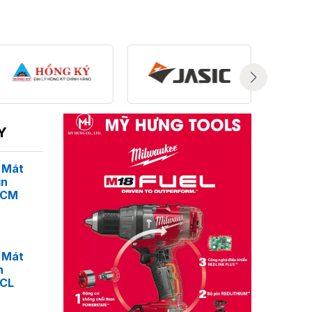
Y
 Mát
in
4CM
 Mát
n
4CL