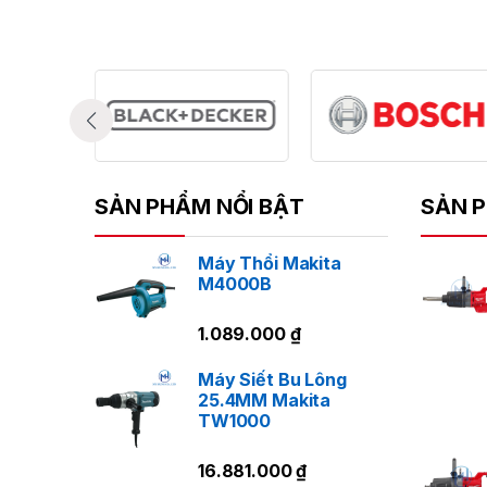
SẢN PHẨM NỔI BẬT
SẢN P
Máy Thổi Makita
M4000B
1.089.000
₫
Ứ
Máy Siết Bu Lông
M
25.4MM Makita
TW1000
16.881.000
₫