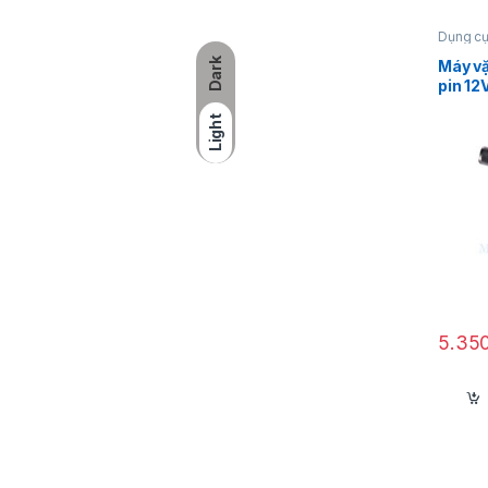
Dụng cụ
Máy vặn
Milwau
Dark
Máy vặ
pin 12
FQID-
Light
Đ
5.35
T