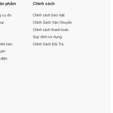
n thiện cao, cùng thương hiệu Makita uy
ản phẩm
Chính sách
 lựa chọn hàng đầu. Đây là dòng máy
g cụ đo
Chính sách bảo mật
 siết mở nhanh, chính xác và tiết kiệm
oại
Chính Sách Vận Chuyển
Chính sách thanh toán
Quy định sử dụng
khí nén
Chính Sách Đổi Trả
pin
 điện