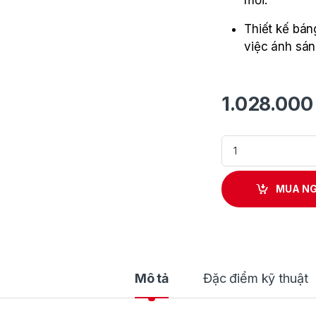
mỏi.
Thiết kế bán
việc ánh sán
1.028.00
Máy Siết Bu Lông 
MUA N
Mô tả
Đặc điểm kỹ thuật