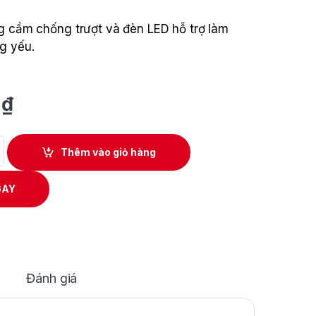
g cầm chống trượt và đèn LED hỗ trợ làm
g yếu.
0
₫
Dùng Pin Makita TW060DZ quantity
Thêm vào giỏ hàng
GAY
Đánh giá