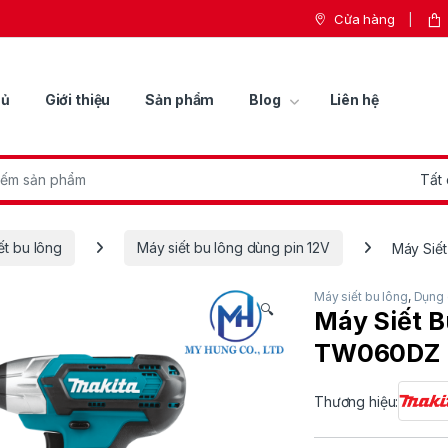
Cửa hàng
hủ
Giới thiệu
Sản phẩm
Blog
Liên hệ
r:
ết bu lông
Máy siết bu lông dùng pin 12V
Máy Siế
Máy siết bu lông
,
Dụng 
🔍
Máy Siết B
TW060DZ
Thương hiệu: