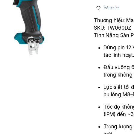
Yêu thích
Thương hiệu: Ma
SKU: TW060DZ
Tính Năng Sản 
Dùng pin 12 
tác linh hoạt
Đầu vuông 6,
trong không 
Lực siết tối
bu lông M8–
Tốc độ không
(IPM) đến ~3
Trọng lượng 