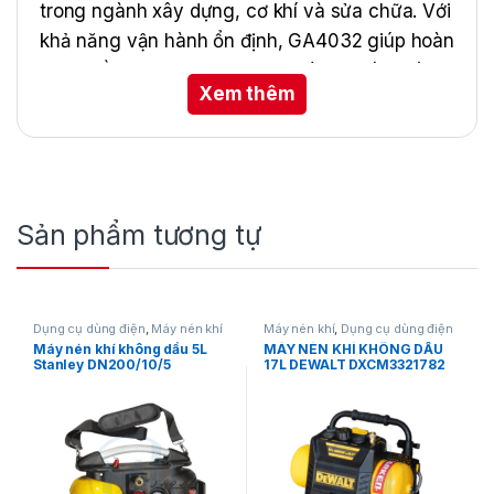
trong ngành xây dựng, cơ khí và sửa chữa. Với
khả năng vận hành ổn định, GA4032 giúp hoàn
thiện bề mặt vật liệu nhanh chóng, chính xác
Xem thêm
và an toàn.
Sản phẩm tương tự
Dụng cụ dùng điện
,
Máy nén khí
Máy nén khí
,
Dụng cụ dùng điện
Máy nén khí không dầu 5L
MÁY NÉN KHÍ KHÔNG DẦU
Stanley DN200/10/5
17L DEWALT DXCM3321782
Tính Năng Nổi Bật