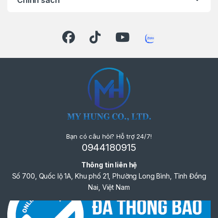
dùng DIY.
Thông Số Kỹ Thuật
Điện áp pin: 18V LXT
Dung lượng pin: 5.0Ah (2 pin kèm theo)
Lực siết tối đa: 65 N·m
Tốc độ không tải: Thấp 0 – 550 / Cao 0 –
2.100 vòng/phút
Khả năng khoan: Thép 13mm / Gỗ 38mm
Đầu kẹp mũi khoan: 1,5 – 13mm
Bạn có câu hỏi? Hỗ trợ 24/7!
0944180915
Trọng lượng: ~1,8 – 2,0kg (kèm pin)
Thông tin liên hệ
Số 700, Quốc lộ 1A, Khu phố 21, Phường Long Bình, Tỉnh Đồng
LIÊN HỆ NGAY
Nai, Việt Nam