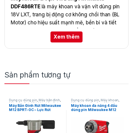
DDF486RTE
là máy khoan và vặn vít dùng pin
18V LXT, trang bị động cơ không chổi than (BL
Motor) cho hiệu suất mạnh mẽ, bền bỉ và tiết
kiệm năng lượng. Bộ sản phẩm đi kèm 2 pin
Xem thêm
18V – 5.0Ah và sạc nhanh, giúp làm việc liên
tục, đáp ứng nhu cầu từ gia đình đến công
trình chuyên nghiệp. Thiết kế chắc chắn, lực
siết cao, phù hợp cho cả thợ kỹ thuật lẫn DIY.
Sản phẩm tương tự
Dụng cụ dùng pin
,
Máy bắn đinh
,
Dụng cụ dùng pin
,
Máy khoan
,
Máy bắn đinh 12V
,
Máy bắn đinh
Máy khoan đa năng
,
Máy khoan
Máy Bắn Đinh Rút Milwaukee
Máy khoan đa năng 4 đầu
rút
,
Milwaukee
dùng pin 12V
,
Milwaukee
M12 BPRT-0C – Lực Rút
dùng pin Milwaukee M12
9.000N (Chưa pin và sạc)
FDDXKIT-0X