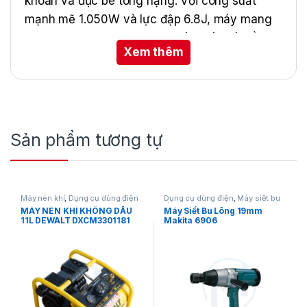
khoan và đục bê tông nặng. Với công suất
mạnh mẽ 1.050W và lực đập 6.8J, máy mang
lại khả năng khoan nhanh, chính xác và bền bỉ
Xem thêm
trong mọi môi trường làm việc.
Sản phẩm tương tự
Máy nén khí
,
Dụng cụ dùng điện
Dụng cụ dùng điện
,
Máy siết bu
lông
MÁY NÉN KHÍ KHÔNG DẦU
Máy Siết Bu Lông 19mm
11L DEWALT DXCM3301181
Makita 6906
Đặc Điểm Nổi Bật