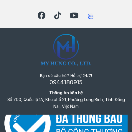
hoạt, tiết kiệm chi phí.
Thông Số Kỹ Thuật
Thông số
Giá trị
Điện áp pin
18V Li-ion
Tốc độ hành
0 – 3.000 lần/phút
trình
Bạn có câu hỏi? Hỗ trợ 24/7!
Chiều dài hành
13 mm
0944180915
trình
Thông tin liên hệ
Số 700, Quốc lộ 1A, Khu phố 21, Phường Long Bình, Tỉnh Đồng
Khả năng cắt
50 mm
Nai, Việt Nam
gỗ
Khả năng cắt
50 mm
ống thép