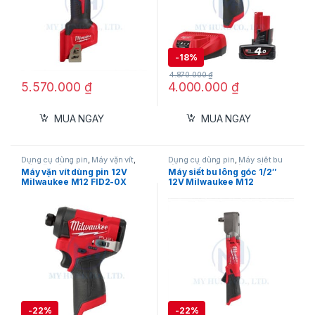
sự lựa chọn tối ưu cho những ai đã có sẵn hệ
sinh thái pin Makita 18V, giúp mở rộng khả
năng làm việc mà không cần đầu tư thêm
-
18%
nhiều chi phí.
4.870.000
₫
5.570.000
₫
4.000.000
₫
MUA NGAY
MUA NGAY
Dụng cụ dùng pin
,
Máy vặn vít
,
Dụng cụ dùng pin
,
Máy siết bu
Máy vặn vít dùng pin 12V
,
lông
,
Máy siết bu lông dùng pin
Máy vặn vít dùng pin 12V
Máy siết bu lông góc 1/2″
Milwaukee
12V
,
Milwaukee
Milwaukee M12 FID2-0X
12V Milwaukee M12
(Chưa Pin & Sạc)
FRAIWF12-0B
-
22%
-
22%