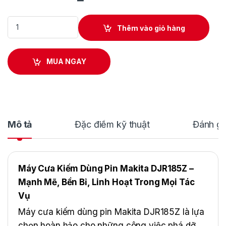
Máy Cưa Kiếm Dùng Pin Makita DJR185Z quantity
Thêm vào giỏ hàng
MUA NGAY
Mô tả
Đặc điểm kỹ thuật
Đánh gi
Máy Cưa Kiếm Dùng Pin Makita DJR185Z –
Mạnh Mẽ, Bền Bỉ, Linh Hoạt Trong Mọi Tác
Vụ
Máy cưa kiếm dùng pin Makita DJR185Z là lựa
chọn hoàn hảo cho những công việc phá dỡ,