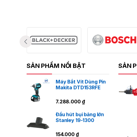
Ứ
T
SẢN PHẨM NỔI BẬT
SẢN P
Máy Bắt Vít Dùng Pin
Makita DTD153RFE
7.288.000
₫
Đầu hút bụi bảng lớn
Stanley 19-1300
154.000
₫