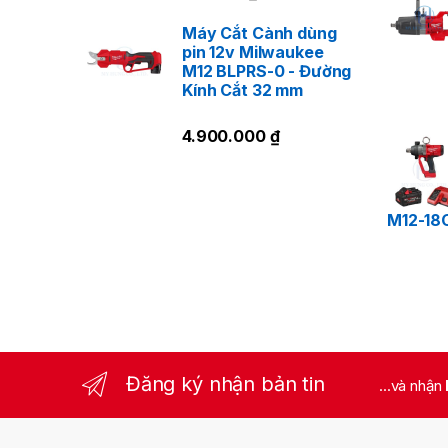
Máy Cắt Cành dùng
pin 12v Milwaukee
M12 BLPRS-0 - Đường
Kính Cắt 32 mm
4.900.000
₫
M12-18
Đăng ký nhận bản tin
...và nhận