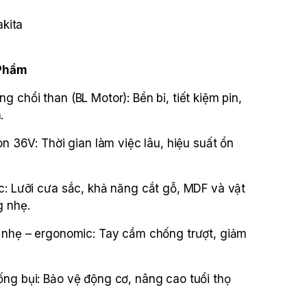
kita
 Phẩm
 chổi than (BL Motor): Bền bỉ, tiết kiệm pin,
.
on 36V: Thời gian làm việc lâu, hiệu suất ổn
c: Lưỡi cưa sắc, khả năng cắt gỗ, MDF và vật
g nhẹ.
 nhẹ – ergonomic: Tay cầm chống trượt, giảm
.
ng bụi: Bảo vệ động cơ, nâng cao tuổi thọ