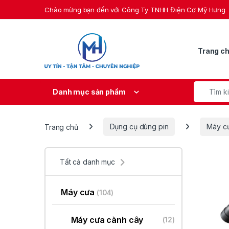
Skip to navigation
Skip to content
Chào mừng bạn đến với Công Ty TNHH Điện Cơ Mỹ Hưng
Trang c
Search fo
Danh mục sản phẩm
Trang chủ
Dụng cụ dùng pin
Máy c
Tất cả danh mục
Máy cưa
(104)
Máy cưa cành cây
(12)