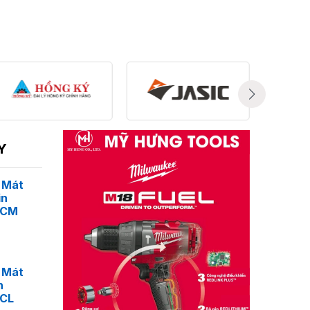
ác cho thi công đồ nội thất.
án lót sàn, khung cửa.
n sự linh hoạt và mạnh mẽ.
Y
 Mát
in
4CM
 Mát
n
rượt, cơ chế phanh điện tử.
4CL