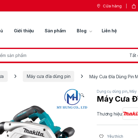
Cửa hàng
hủ
Giới thiệu
Sản phẩm
Blog
Liên hệ
r:
ưa
Máy cưa đĩa dùng pin
Máy Cưa Đĩa Dùng Pin 
Dụng cụ dùng pin
,
Máy 
🔍
Máy Cưa Đ
Thương hiệu:
Yêu thích