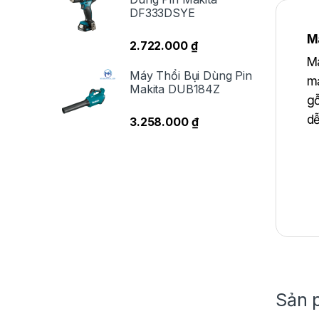
DF333DSYE
M
2.722.000
₫
Ma
Máy Thổi Bụi Dùng Pin
mạ
Makita DUB184Z
gỗ
dễ
3.258.000
₫
Sản 