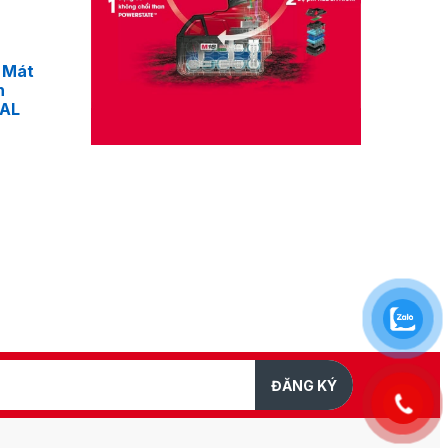
 Mát
n
4AL
ĐĂNG KÝ