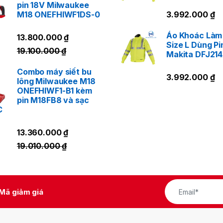
pin 18V Milwaukee
LIÊN HỆ NGAY
M18 ONEFHIWF1DS-0
3.992.000
₫
Áo Khoác Làm
13.800.000
₫
Size L Dùng Pi
19.100.000
₫
Makita DFJ21
Combo máy siết bu
3.992.000
₫
lông Milwaukee M18
ONEFHIWF1-B1 kèm
pin M18FB8 và sạc
C
13.360.000
₫
19.010.000
₫
Mã giảm giá