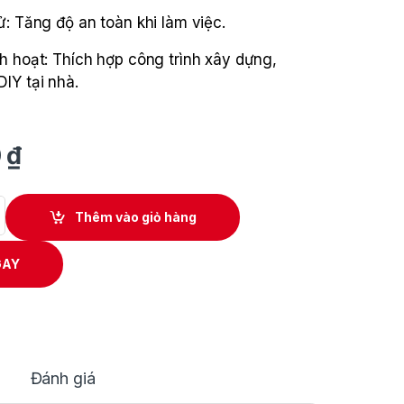
ử: Tăng độ an toàn khi làm việc.
h hoạt: Thích hợp công trình xây dựng,
IY tại nhà.
0
₫
Pin Makita DHS900Z quantity
Thêm vào giỏ hàng
GAY
Đánh giá