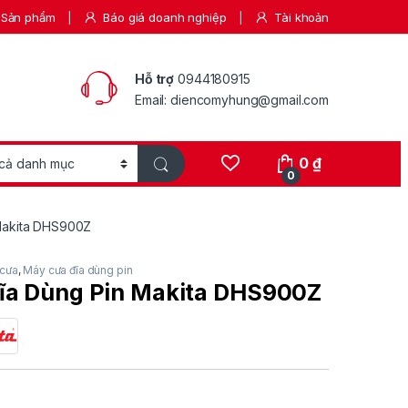
Sản phẩm
Báo giá doanh nghiệp
Tài khoản
Hỗ trợ
0944180915
Email: diencomyhung@gmail.com
0
₫
0
Makita DHS900Z
cưa
,
Máy cưa đĩa dùng pin
ĩa Dùng Pin Makita DHS900Z