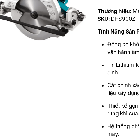
Thương hiệu:
Ma
SKU:
DHS900Z
Tính Năng Sản
Động cơ không
vận hành êm
Pin Lithium-I
định.
Cắt chính xá
liệu xây dựn
Thiết kế gọn
rung khi cưa
Hệ thống chố
máy.