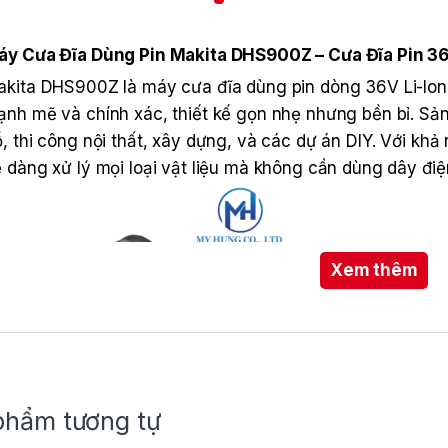
áy Cưa Đĩa Dùng Pin Makita DHS900Z – Cưa Đĩa Pin 3
kita DHS900Z là máy cưa đĩa dùng pin dòng 36V Li-Ion 
nh mẽ và chính xác, thiết kế gọn nhẹ nhưng bền bỉ. Sả
, thi công nội thất, xây dựng, và các dự án DIY. Với kh
 dàng xử lý mọi loại vật liệu mà không cần dùng dây điệ
Xem thêm
phẩm tương tự