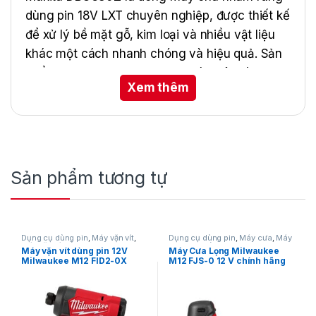
dùng pin 18V LXT chuyên nghiệp, được thiết kế
để xử lý bề mặt gỗ, kim loại và nhiều vật liệu
khác một cách nhanh chóng và hiệu quả. Sản
phẩm mang lại khả năng vận hành êm ái, giảm
Xem thêm
rung, đồng thời duy trì hiệu suất bền bỉ, giúp
công việc chà nhám trở nên nhẹ nhàng và
chính xác hơn. Với thiết kế nhỏ gọn, không
dây, DBO380Z là lựa chọn lý tưởng cho xưởng
mộc, công trình nội thất và người dùng DIY.
Sản phẩm tương tự
Dụng cụ dùng pin
,
Máy vặn vít
,
Dụng cụ dùng pin
,
Máy cưa
,
Máy
Máy vặn vít dùng pin 12V
,
cưa lọng dùng pin
,
Milwaukee
Máy vặn vít dùng pin 12V
Máy Cưa Lọng Milwaukee
Milwaukee
Milwaukee M12 FID2-0X
M12 FJS-0 12 V chính hãng
(Chưa Pin & Sạc)
(Thân máy)