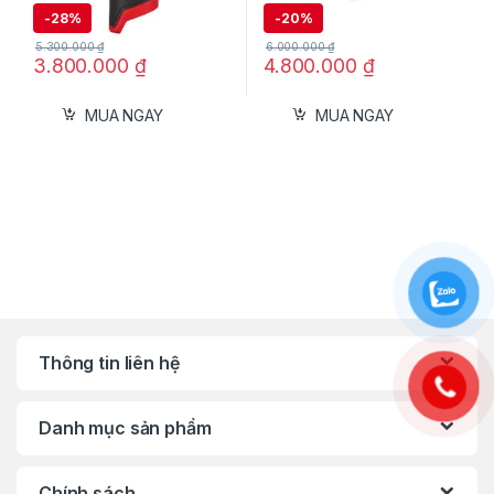
-
28%
-
20%
Hệ thống giảm rung hiệu quả, mang lại
5.300.000
₫
6.000.000
₫
cảm giác thoải mái khi sử dụng lâu dài.
3.800.000
₫
4.800.000
₫
Hộp chứa bụi kèm theo: giữ khu vực làm
MUA NGAY
MUA NGAY
việc sạch sẽ, giảm bụi bay trong không
khí.
Tay cầm bọc cao su chống trượt, cho khả
năng kiểm soát chính xác và chắc chắn.
Thiết kế gọn nhẹ, dễ dàng thao tác trong
thời gian dài mà không gây mỏi tay.
Ứng Dụng Thực Tế
Thông tin liên hệ
Ngành mộc & nội thất: chà nhám bề mặt
gỗ, ván ép, đồ thủ công mỹ nghệ.
Danh mục sản phẩm
Sơn & hoàn thiện: chuẩn bị bề mặt trước
khi sơn, đánh bóng lớp sơn.
Chính sách