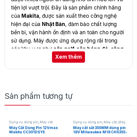
tiện lợi vượt trội. Đây là sản phẩm chính hãng
của
Makita
, được sản xuất theo công nghệ
hiện đại của
Nhật Bản
, đảm bảo chất lượng
bền bỉ, vận hành ổn định và an toàn cho người
sử dụng. Máy được ứng dụng rộng rãi trong
các khu vực như
sân golf, sân bóng đá, công
Xem thêm
viên cây xanh, sân vườn biệt thự
,… mang lại
hiệu quả làm việc cao và tiết kiệm sức lao
động.
Sản phẩm tương tự
Dụng cụ dùng pin
,
Máy cắt
Dụng cụ dùng pin
,
Máy cắt
,
Máy
cắt kim loại dùng pin
,
Máy cắt sắt
Máy Cắt Dùng Pin 12Vmax
Máy cắt sắt 355MM dùng pin
thép dùng pin
,
Milwaukee
Makita CC301DSYE
18V Milwaukee M18 CHS355-
0