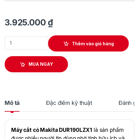
3.925.000
₫
Máy cắt cỏ dùng pin tay cầm vòng Makita DUR190LZX1 quantit
Thêm vào giỏ hàng
MUA NGAY
Mô tả
Đặc điểm kỹ thuật
Đánh gi
Máy cắt cỏ Makita DUR190LZX1
là sản phẩm
được nhiều người tin dùng nhờ tính hữu ích và