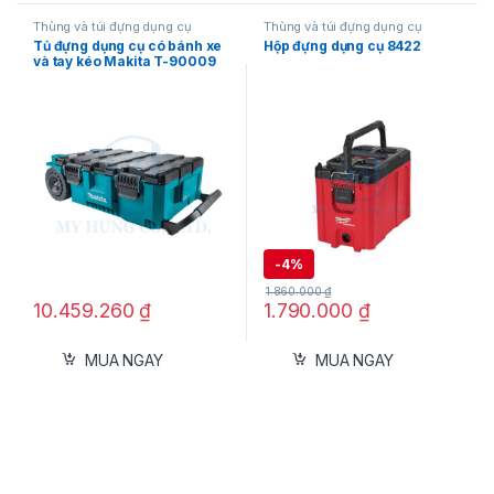
Thùng và túi đựng dụng cụ
Thùng và túi đựng dụng cụ
Tủ đựng dụng cụ có bánh xe
Hộp đựng dụng cụ 8422
và tay kéo Makita T-90009
-
4%
1.860.000
₫
10.459.260
₫
1.790.000
₫
Điểm Nhấn Của Thiết Kế
Nửa Chiều Rộng
MUA NGAY
MUA NGAY
Sự khác biệt lớn nhất của Hộp 8440 là kích
thước chỉ bằng một nửa so với các thùng
PACKOUT™ tiêu chuẩn. Điều này mở ra khả