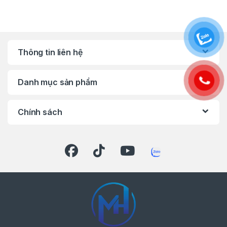
năng tùy biến vượt trội:
Kết hợp linh hoạt:
Bạn có thể đặt hai chiếc
Hộp 8440 ngay ngắn cạnh nhau trên nóc
Thông tin liên hệ
của một thùng PACKOUT™ lớn (như 8424,
8425), cho phép bạn phân loại dụng cụ và
vật tư một cách trực quan và hiệu quả.
Danh mục sản phẩm
Tối ưu hóa không gian:
Giúp tận dụng mọi
khoảng trống trong hệ thống lưu trữ của
Chính sách
bạn, không để lãng phí bất kỳ centimet
nào.
Độ Bền Vượt Trội Cho Môi
Trường Công Trường
Chất liệu cấp công nghiệp:
Thùng được
chế tạo từ
polyme chịu va đập
cao cấp,