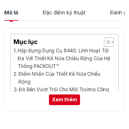
Mô tả
Đặc điểm kỹ thuật
Đánh gi
Mục lục
Hộp Đựng Dụng Cụ 8440: Linh Hoạt Tối
Đa Với Thiết Kế Nửa Chiều Rộng Của Hệ
Thống PACKOUT™
Điểm Nhấn Của Thiết Kế Nửa Chiều
Rộng
Độ Bền Vượt Trội Cho Môi Trường Công
Trường
Xem thêm
Linh Hoạt Vượt Trội: Từ Sàn Nhà Đến
Bức Tường
Lợi Ích Khi Sử Dụng Hộp 8440
Thông Số Kỹ Thuật Chi Tiết