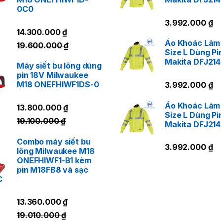
0C0
3.992.000
₫
14.300.000
₫
Áo Khoác Làm
19.600.000
₫
Size L Dùng Pi
Makita DFJ21
Máy siết bu lông dùng
pin 18V Milwaukee
M18 ONEFHIWF1DS-0
3.992.000
₫
Áo Khoác Làm
13.800.000
₫
Size L Dùng Pi
19.100.000
₫
Makita DFJ21
Combo máy siết bu
3.992.000
₫
lông Milwaukee M18
ONEFHIWF1-B1 kèm
pin M18FB8 và sạc
C
13.360.000
₫
19.010.000
₫