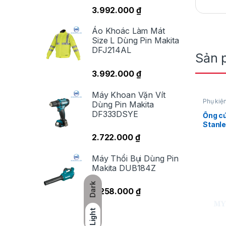
3.992.000
₫
Áo Khoác Làm Mát
Size L Dùng Pin Makita
DFJ214AL
Sản 
S
3.992.000
₫
đả
Máy Khoan Vặn Vít
Phụ kiệ
V
Dùng Pin Makita
DF333DSYE
Ống cứ
bẩ
Stanl
t
2.722.000
₫
Hi
Máy Thổi Bụi Dùng Pin
k
Makita DUB184Z
Dark
3.258.000
₫
Light