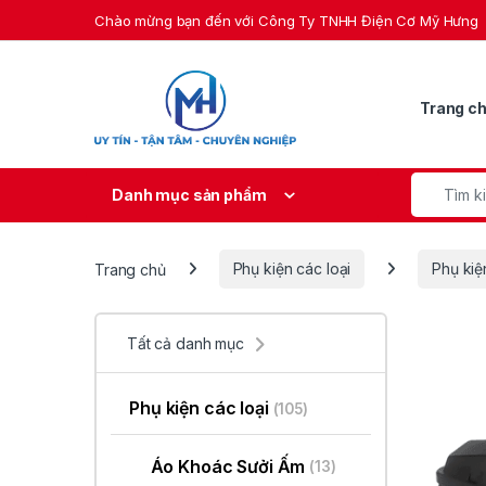
Skip to navigation
Skip to content
Chào mừng bạn đến với Công Ty TNHH Điện Cơ Mỹ Hưng
Trang c
Search fo
Danh mục sản phẩm
Trang chủ
Phụ kiện các loại
Phụ kiệ
Tất cả danh mục
Phụ kiện các loại
(105)
Áo Khoác Sưởi Ấm
(13)