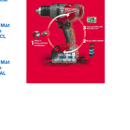
 Mát
n
4CL
 Mát
n
4AL