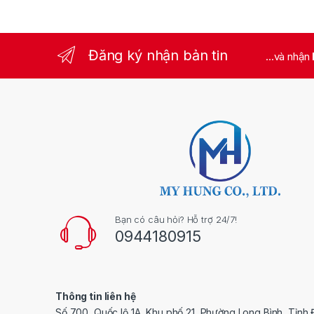
Đăng ký nhận bản tin
...và nhận
Bạn có câu hỏi? Hỗ trợ 24/7!
0944180915
Thông tin liên hệ
Số 700, Quốc lộ 1A, Khu phố 21, Phường Long Bình, Tỉnh 