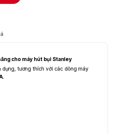
iá
hãng cho máy hút bụi Stanley
n dụng, tương thích với các dòng máy
6A
.