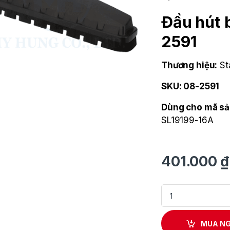
Đầu hút 
2591
Thương hiệu:
St
SKU: 08-2591
Dùng cho mã s
SL19199-16A
401.000
₫
Đầu hút bụi bảng l
MUA N