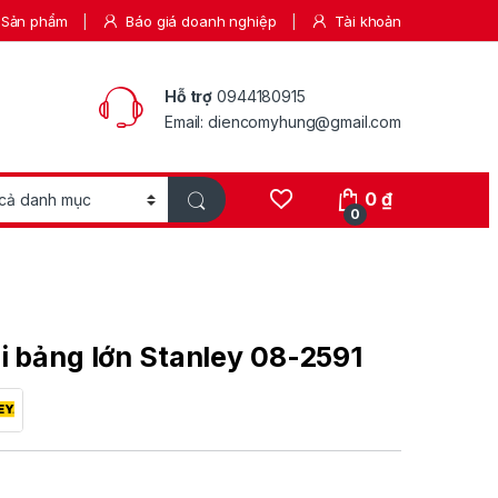
Sản phẩm
Báo giá doanh nghiệp
Tài khoản
Hỗ trợ
0944180915
Email: diencomyhung@gmail.com
0
₫
0
i bảng lớn Stanley 08-2591