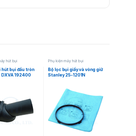
ự
bền bỉ – cứng cáp – tuổi thọ lâu dài
,
m việc.
áy hút bụi
Phụ kiện máy hút bụi
làm sạch nhanh chóng và hiệu quả bụi
 hút bụi đầu tròn
Bộ lọc bụi giấy và vòng giữ
bề mặt gỗ và cứng. Đây là phụ kiện lý
 DXVA 192400
Stanley 25-1201N
cho máy hút bụi Stanley.
S Việt Nam
phân phối chính hãng, cam