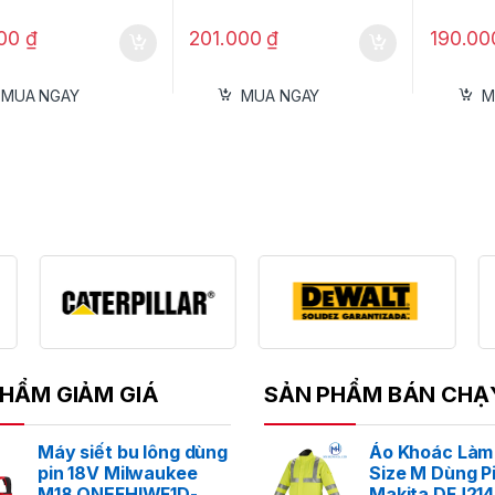
000
₫
201.000
₫
190.0
MUA NGAY
MUA NGAY
M
HẨM GIẢM GIÁ
SẢN PHẨM BÁN CHẠ
Máy siết bu lông dùng
Áo Khoác Làm
pin 18V Milwaukee
Size M Dùng P
M18 ONEFHIWF1D-
Makita DFJ21