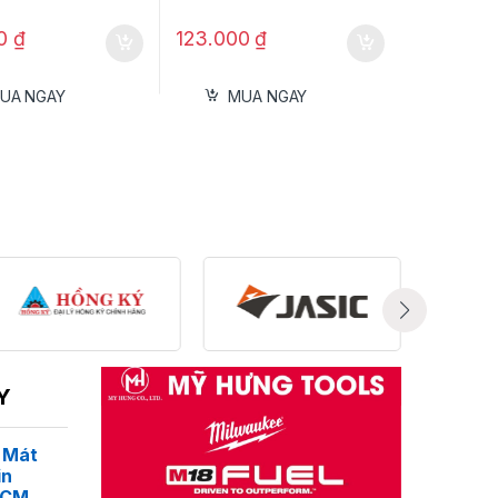
00
₫
123.000
₫
UA NGAY
MUA NGAY
Y
 Mát
in
4CM