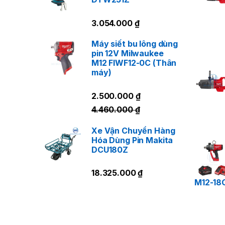
3.054.000
₫
Máy siết bu lông dùng
pin 12V Milwaukee
M12 FIWF12-0C (Thân
máy)
2.500.000
₫
4.460.000
₫
Xe Vận Chuyển Hàng
Hóa Dùng Pin Makita
DCU180Z
18.325.000
₫
M12-18