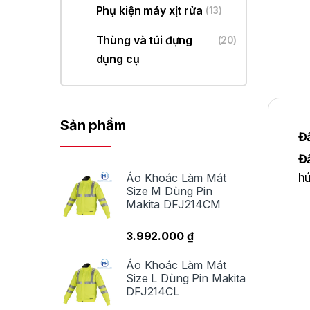
Phụ kiện máy xịt rửa
(13)
Thùng và túi đựng
(20)
dụng cụ
Sản phẩm
Đầ
Đầ
hú
Áo Khoác Làm Mát
Size M Dùng Pin
Makita DFJ214CM
3.992.000
₫
Áo Khoác Làm Mát
Size L Dùng Pin Makita
DFJ214CL