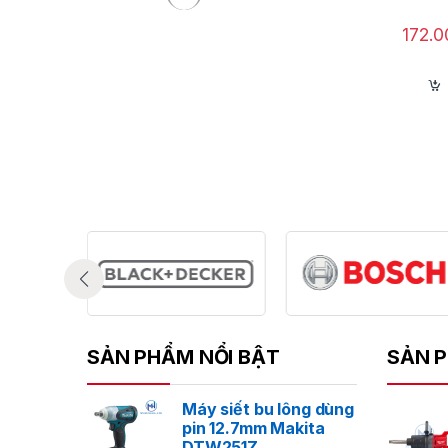
172.
SẢN PHẨM NỔI BẬT
SẢN P
Máy siết bu lông dùng
pin 12.7mm Makita
DTW251Z