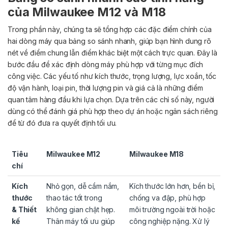
của Milwaukee M12 và M18
Trong phần này, chúng ta sẽ tổng hợp các đặc điểm chính của
hai dòng máy qua bảng so sánh nhanh, giúp bạn hình dung rõ
nét về điểm chung lẫn điểm khác biệt một cách trực quan. Đây là
bước đầu để xác định dòng máy phù hợp với từng mục đích
công việc.
Các yếu tố như kích thước, trọng lượng, lực xoắn, tốc
độ vận hành, loại pin, thời lượng pin và giá cả là những điểm
quan tâm hàng đầu khi lựa chọn. Dựa trên các chỉ số này, người
dùng có thể đánh giá phù hợp theo dự án hoặc ngân sách riêng
để từ đó đưa ra quyết định tối ưu.
Tiêu
Milwaukee M12
Milwaukee M18
chí
Kích
Nhỏ gọn, dễ cầm nắm,
Kích thước lớn hơn, bền bỉ,
thước
thao tác tốt trong
chống va đập, phù hợp
& Thiết
không gian chật hẹp.
môi trường ngoài trời hoặc
kế
Thân máy tối ưu giúp
công nghiệp nặng. Xử lý