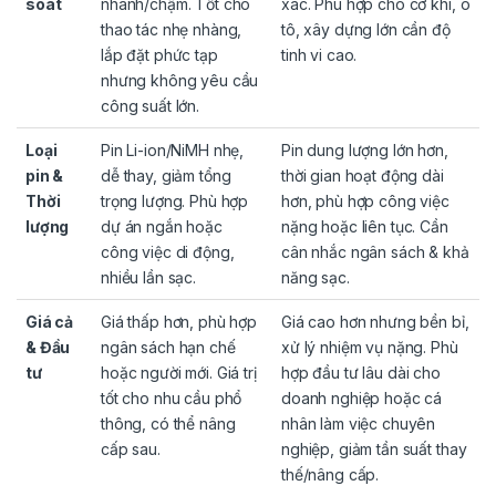
soát
nhanh/chậm. Tốt cho
xác. Phù hợp cho cơ khí, ô
thao tác nhẹ nhàng,
tô, xây dựng lớn cần độ
lắp đặt phức tạp
tinh vi cao.
nhưng không yêu cầu
công suất lớn.
Loại
Pin Li-ion/NiMH nhẹ,
Pin dung lượng lớn hơn,
pin &
dễ thay, giảm tổng
thời gian hoạt động dài
Thời
trọng lượng. Phù hợp
hơn, phù hợp công việc
lượng
dự án ngắn hoặc
nặng hoặc liên tục. Cần
công việc di động,
cân nhắc ngân sách & khả
nhiều lần sạc.
năng sạc.
Giá cả
Giá thấp hơn, phù hợp
Giá cao hơn nhưng bền bỉ,
& Đầu
ngân sách hạn chế
xử lý nhiệm vụ nặng. Phù
tư
hoặc người mới. Giá trị
hợp đầu tư lâu dài cho
tốt cho nhu cầu phổ
doanh nghiệp hoặc cá
thông, có thể nâng
nhân làm việc chuyên
cấp sau.
nghiệp, giảm tần suất thay
thế/nâng cấp.