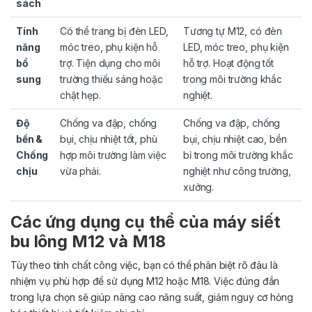
sách
Tính
Có thể trang bị đèn LED,
Tương tự M12, có đèn
năng
móc treo, phụ kiện hỗ
LED, móc treo, phụ kiện
bổ
trợ. Tiện dụng cho môi
hỗ trợ. Hoạt động tốt
sung
trường thiếu sáng hoặc
trong môi trường khắc
chật hẹp.
nghiệt.
Độ
Chống va đập, chống
Chống va đập, chống
bền &
bụi, chịu nhiệt tốt, phù
bụi, chịu nhiệt cao, bền
Chống
hợp môi trường làm việc
bỉ trong môi trường khắc
chịu
vừa phải.
nghiệt như công trường,
xưởng.
Các ứng dụng cụ thể của máy siết
bu lông M12 và M18
Tùy theo tính chất công việc, bạn có thể phân biệt rõ đâu là
nhiệm vụ phù hợp để sử dụng M12 hoặc M18. Việc đúng đắn
trong lựa chọn sẽ giúp nâng cao năng suất, giảm nguy cơ hỏng