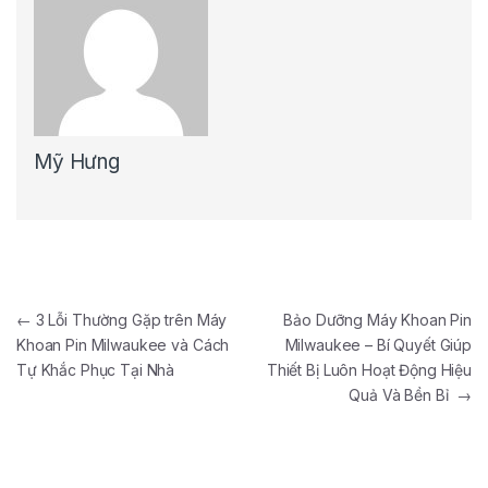
Mỹ Hưng
Điều hướng bài viết
←
3 Lỗi Thường Gặp trên Máy
Bảo Dưỡng Máy Khoan Pin
Khoan Pin Milwaukee và Cách
Milwaukee – Bí Quyết Giúp
Tự Khắc Phục Tại Nhà
Thiết Bị Luôn Hoạt Động Hiệu
Quả Và Bền Bỉ
→