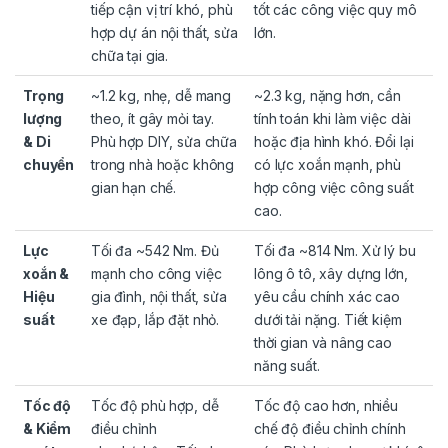
tiếp cận vị trí khó, phù
tốt các công việc quy mô
hợp dự án nội thất, sửa
lớn.
chữa tại gia.
Trọng
~1.2 kg, nhẹ, dễ mang
~2.3 kg, nặng hơn, cần
lượng
theo, ít gây mỏi tay.
tính toán khi làm việc dài
& Di
Phù hợp DIY, sửa chữa
hoặc địa hình khó. Đổi lại
chuyển
trong nhà hoặc không
có lực xoắn mạnh, phù
gian hạn chế.
hợp công việc công suất
cao.
Lực
Tối đa ~542 Nm. Đủ
Tối đa ~814 Nm. Xử lý bu
xoắn &
mạnh cho công việc
lông ô tô, xây dựng lớn,
Hiệu
gia đình, nội thất, sửa
yêu cầu chính xác cao
suất
xe đạp, lắp đặt nhỏ.
dưới tải nặng. Tiết kiệm
thời gian và nâng cao
năng suất.
Tốc độ
Tốc độ phù hợp, dễ
Tốc độ cao hơn, nhiều
& Kiểm
điều chỉnh
chế độ điều chỉnh chính