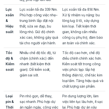
Lực
Lực xoắn tối đa 339 Nm.
Lực xoắn tối đa 814 Nm.
xoắn
Phù hợp công việc nhẹ–
Xử lý nhiệm vụ nặng: bu
&
trung bình: lắp đặt nội
lông lug ô tô, xây dựng
Hiệu
thất, sửa xe đạp, bu
kim loại. Tiết kiệm thời
suất
lông nhỏ. Giữ độ chính
gian, không cần nhiều
xác cao, không gây quá
công cụ phụ trợ, đảm bảo
tải cho người vận hành.
an toàn và chính xác.
Tốc
Nhiều chế độ tốc độ, từ
Tốc độ cao hơn, chế độ
độ &
chậm (chính xác) đến
điều chỉnh chính xác hơn.
Kiểm
nhanh (tiết kiệm thời
Kiểm soát tốt trong công
soát
gian). Dễ kiểm soát,
việc phức tạp: lắp hệ
giảm sai sót.
thống điện tử, chế tác kim
loại tấm. Tăng hiệu quả và
chất lượng sản phẩm.
Loại
Pin nhỏ gọn, dễ thay,
Pin dung lượng lớn, làm
pin &
sạc nhanh. Phù hợp dự
việc liên tục lâu hơn, ít sạc
Thời
án ngắn ngày, công việc
lại. Phù hợp dự án xây