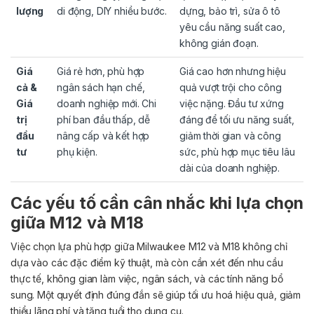
lượng
di động, DIY nhiều bước.
dựng, bảo trì, sửa ô tô
yêu cầu năng suất cao,
không gián đoạn.
Giá
Giá rẻ hơn, phù hợp
Giá cao hơn nhưng hiệu
cả &
ngân sách hạn chế,
quả vượt trội cho công
Giá
doanh nghiệp mới. Chi
việc nặng. Đầu tư xứng
trị
phí ban đầu thấp, dễ
đáng để tối ưu năng suất,
đầu
nâng cấp và kết hợp
giảm thời gian và công
tư
phụ kiện.
sức, phù hợp mục tiêu lâu
dài của doanh nghiệp.
Các yếu tố cần cân nhắc khi lựa chọn
giữa M12 và M18
Việc chọn lựa phù hợp giữa Milwaukee M12 và M18 không chỉ
dựa vào các đặc điểm kỹ thuật, mà còn cần xét đến nhu cầu
thực tế, không gian làm việc, ngân sách, và các tính năng bổ
sung. Một quyết định đúng đắn sẽ giúp tối ưu hoá hiệu quả, giảm
thiểu lãng phí và tăng tuổi thọ dụng cụ.