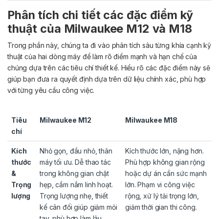
Phân tích chi tiết các đặc điểm kỹ
thuật của Milwaukee M12 và M18
Trong phần này, chúng ta đi vào phân tích sâu từng khía cạnh kỹ
thuật của hai dòng máy để làm rõ điểm mạnh và hạn chế của
chúng dựa trên các tiêu chí thiết kế. Hiểu rõ các đặc điểm này sẽ
giúp bạn đưa ra quyết định dựa trên dữ liệu chính xác, phù hợp
với từng yêu cầu công việc.
Tiêu
Milwaukee M12
Milwaukee M18
chí
Kích
Nhỏ gọn, đầu nhỏ, thân
Kích thước lớn, nặng hơn.
thước
máy tối ưu. Dễ thao tác
Phù hợp không gian rộng
&
trong không gian chật
hoặc dự án cần sức mạnh
Trọng
hẹp, cầm nắm linh hoạt.
lớn. Phạm vi công việc
lượng
Trọng lượng nhẹ, thiết
rộng, xử lý tải trọng lớn,
kế cân đối giúp giảm mỏi
giảm thời gian thi công.
tay, phù hợp làm lâu.