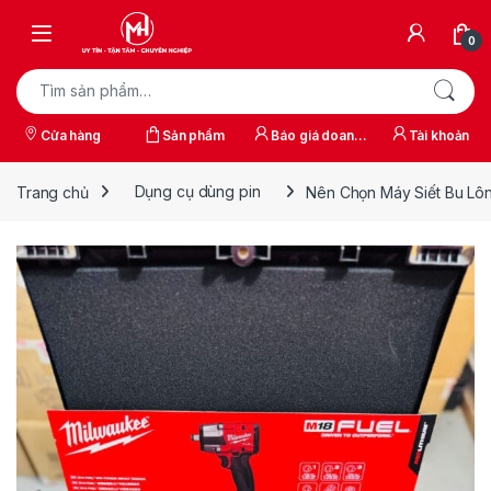
Skip to navigation
Skip to content
0
Tìm kiếm:
Cửa hàng
Sản phẩm
Báo giá doanh
Tài khoản
nghiệp
Trang chủ
Dụng cụ dùng pin
Nên Chọn Máy Siết Bu Lôn