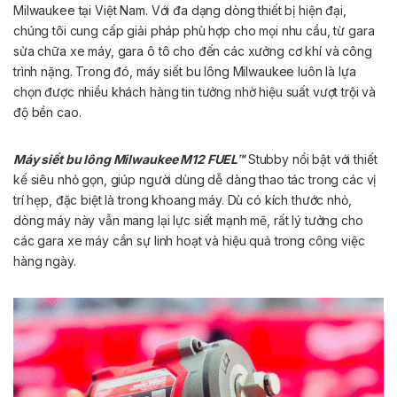
Milwaukee tại Việt Nam. Với đa dạng dòng thiết bị hiện đại,
chúng tôi cung cấp giải pháp phù hợp cho mọi nhu cầu, từ gara
sửa chữa xe máy, gara ô tô cho đến các xưởng cơ khí và công
trình nặng. Trong đó, máy siết bu lông Milwaukee luôn là lựa
chọn được nhiều khách hàng tin tưởng nhờ hiệu suất vượt trội và
độ bền cao.
Máy siết bu lông Milwaukee M12 FUEL™
Stubby nổi bật với thiết
kế siêu nhỏ gọn, giúp người dùng dễ dàng thao tác trong các vị
trí hẹp, đặc biệt là trong khoang máy. Dù có kích thước nhỏ,
dòng máy này vẫn mang lại lực siết mạnh mẽ, rất lý tưởng cho
các gara xe máy cần sự linh hoạt và hiệu quả trong công việc
hàng ngày.