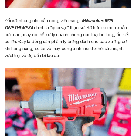
Đối với những nhu cầu công việc nặng,
Milwaukee M18
ONETHIWF34
chính là “quái vật” thực sự. Sở hữu momen xoắn
cực cao, máy có thể xử lý nhanh chóng các loại bu lông, ốc siết
cỡ lớn. Đây là dòng sản phẩm lý tưởng dành cho các xưởng cơ
khí hạng nặng, xe tải và máy công trình, nơi đòi hỏi sức mạnh
vượt trội và độ bền bỉ lâu dài.