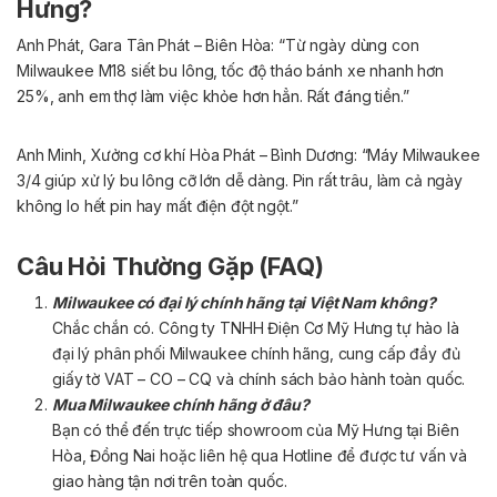
Hưng?
Anh Phát, Gara Tân Phát – Biên Hòa: “Từ ngày dùng con
Milwaukee M18 siết bu lông, tốc độ tháo bánh xe nhanh hơn
25%, anh em thợ làm việc khỏe hơn hẳn. Rất đáng tiền.”
Anh Minh, Xưởng cơ khí Hòa Phát – Bình Dương: “Máy Milwaukee
3/4 giúp xử lý bu lông cỡ lớn dễ dàng. Pin rất trâu, làm cả ngày
không lo hết pin hay mất điện đột ngột.”
Câu Hỏi Thường Gặp (FAQ)
Milwaukee có đại lý chính hãng tại Việt Nam không?
Chắc chắn có. Công ty TNHH Điện Cơ Mỹ Hưng tự hào là
đại lý phân phối Milwaukee chính hãng, cung cấp đầy đủ
giấy tờ VAT – CO – CQ và chính sách bảo hành toàn quốc.
Mua Milwaukee chính hãng ở đâu?
Bạn có thể đến trực tiếp showroom của Mỹ Hưng tại Biên
Hòa, Đồng Nai hoặc liên hệ qua Hotline để được tư vấn và
giao hàng tận nơi trên toàn quốc.