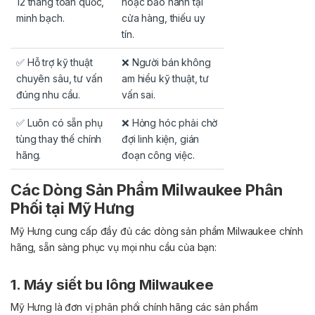
12 tháng toàn quốc,
hoặc bảo hành tại
minh bạch.
cửa hàng, thiếu uy
tín.
✅ Hỗ trợ kỹ thuật
❌ Người bán không
chuyên sâu, tư vấn
am hiểu kỹ thuật, tư
đúng nhu cầu.
vấn sai.
✅ Luôn có sẵn phụ
❌ Hỏng hóc phải chờ
tùng thay thế chính
đợi linh kiện, gián
hãng.
đoạn công việc.
Các Dòng Sản Phẩm Milwaukee Phân
Phối tại Mỹ Hưng
Mỹ Hưng cung cấp đầy đủ các dòng sản phẩm Milwaukee chính
hãng, sẵn sàng phục vụ mọi nhu cầu của bạn:
1. Máy siết bu lông Milwaukee
Mỹ Hưng là đơn vị phân phối chính hãng các sản phẩm