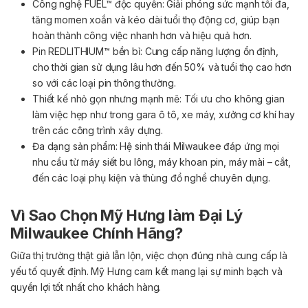
Công nghệ FUEL™ độc quyền: Giải phóng sức mạnh tối đa,
tăng momen xoắn và kéo dài tuổi thọ động cơ, giúp bạn
hoàn thành công việc nhanh hơn và hiệu quả hơn.
Pin REDLITHIUM™ bền bỉ: Cung cấp năng lượng ổn định,
cho thời gian sử dụng lâu hơn đến 50% và tuổi thọ cao hơn
so với các loại pin thông thường.
Thiết kế nhỏ gọn nhưng mạnh mẽ: Tối ưu cho không gian
làm việc hẹp như trong gara ô tô, xe máy, xưởng cơ khí hay
trên các công trình xây dựng.
Đa dạng sản phẩm: Hệ sinh thái Milwaukee đáp ứng mọi
nhu cầu từ máy siết bu lông, máy khoan pin, máy mài – cắt,
đến các loại phụ kiện và thùng đồ nghề chuyên dụng.
Vì Sao Chọn Mỹ Hưng làm Đại Lý
Milwaukee Chính Hãng?
Giữa thị trường thật giả lẫn lộn, việc chọn đúng nhà cung cấp là
yếu tố quyết định. Mỹ Hưng cam kết mang lại sự minh bạch và
quyền lợi tốt nhất cho khách hàng.